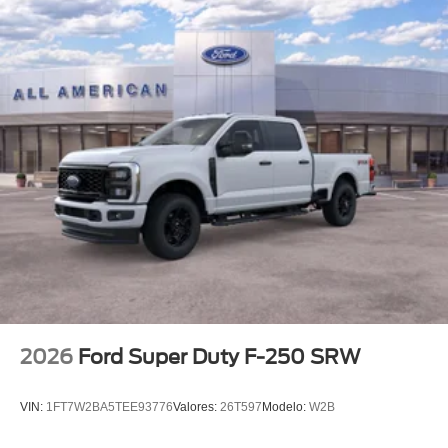
2026
Ford Super Duty F-250 SRW
VIN:
1FT7W2BA5TEE93776
Valores:
26T597
Modelo:
W2B