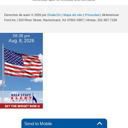
Derechos de autor © 2026
por
DealerOn
|
Mapa del sitio
|
Privacidad
| All American
Ford Inc
|
520 River Street,
Hackensack,
NJ
07601-5907
| Ventas:
201-957-7158
08:38 pm
Aug. 8, 2026
Send to Mobile