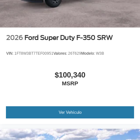
2026
Ford Super Duty F-350 SRW
VIN:
1FT8W3BT7TEF00951
Valores:
26T629
Modelo:
W3B
$100,340
MSRP
Ver Vehículo