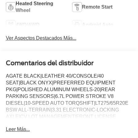
Heated Steering
Remote Start
Wheel
4WD/AWD
Android Auto
Ver Aspectos Destacados Más...
Comentarios del distribuidor
AGATE BLACK|LEATHER 40/CONSOLE/40
SEAT|BLACK ONYX|PREFERRED EQUIPMENT
PKG|POLISHED ALUMINUM WHEELS-20|REAR
PARKING SENSORS|6.7L POWER STROKE V8
DIESEL|10-SPEED AUTO TORQSHIFT|LT275/65R20E
BSW ALL-TERRAIN|3.31 ELECTRONIC-LOCKING
AXLE|CV LOT MANAGEMENT|FRONT LICENSE
PLATE BRACKET|ALL WEATHER MATS W/O CARPT
Leer Más...
MAT|FX4 OFF-ROAD PACKAGE|POWER RUNNING
BOARDS|ENGINE BLOCK HEATER|50 STATE