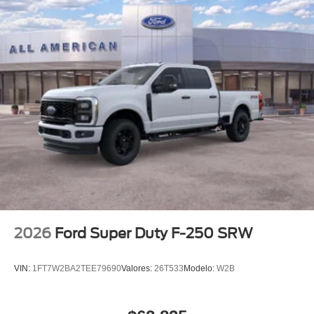
2026
Ford Super Duty F-250 SRW
VIN:
1FT7W2BA2TEE79690
Valores:
26T533
Modelo:
W2B