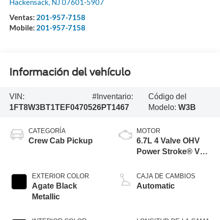
Hackensack
,
NJ
07601-5907
Ventas:
201-957-7158
Mobile:
201-957-7158
Información del vehículo
VIN:
#Inventario:
Código del
1FT8W3BT1TEF04705
26PT1467
Modelo:
W3B
CATEGORÍA
MOTOR
Crew Cab Pickup
6.7L 4 Valve OHV
Power Stroke® V8
Turbo Diesel B20
Engine
EXTERIOR COLOR
CAJA DE CAMBIOS
Agate Black
Automatic
Metallic