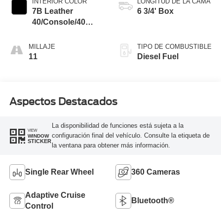
INTERIOR COLOR
LONGITUD DE LA CAMA
7B Leather
6 3/4' Box
40/Console/40
Seat Black Onyx
MILLAJE
TIPO DE COMBUSTIBLE
11
Diesel Fuel
Aspectos Destacados
La disponibilidad de funciones está sujeta a la
VIEW
configuración final del vehículo. Consulte la etiqueta de
WINDOW
STICKER
la ventana para obtener más información.
Single Rear Wheel
360 Cameras
Adaptive Cruise
Bluetooth®
Control