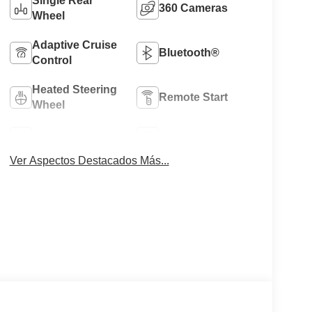
Single Rear
360 Cameras
Wheel
Adaptive Cruise
Bluetooth®
Control
Heated Steering
Remote Start
Wheel
4WD/AWD
Android Auto
Ver Aspectos Destacados Más...