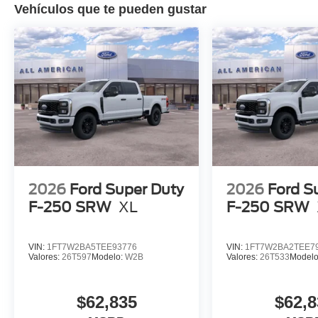
Vehículos que te pueden gustar
2026
Ford Super Duty
2026
Ford S
F-250 SRW
XL
F-250 SRW
VIN:
1FT7W2BA5TEE93776
VIN:
1FT7W2BA2TEE7
Valores:
26T597
Modelo:
W2B
Valores:
26T533
Model
$62,835
$62,8