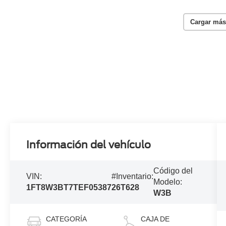
Cargar más
Información del vehículo
Código del
VIN:
#Inventario:
Modelo:
1FT8W3BT7TEF05387
26T628
W3B
CATEGORÍA
CAJA DE