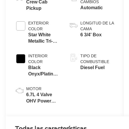
Crew Cab
CAMBIOS
Automatic
Pickup
EXTERIOR
LONGITUD DE LA
COLOR
CAMA
Star White
6 3/4' Box
Metallic Tri-
Coat
INTERIOR
TIPO DE
COLOR
COMBUSTIBLE
Black
Diesel Fuel
Onyx/Platinum
Blue
MOTOR
6.7L 4 Valve
OHV Power
Stroke® V8
Turbo Diesel
B20 Engine
Todas las características