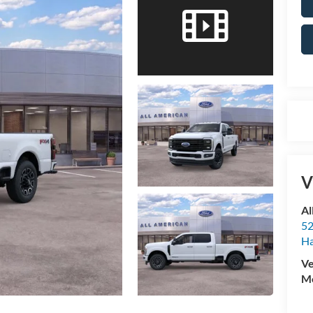
V
Al
52
Ha
Ve
Mo