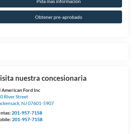
Pida mas información
Obtener pre-aprobado
isita nuestra concesionaria
l American Ford Inc
0 River Street
ckensack
,
NJ
07601-5907
ntas:
201-957-7158
bile:
201-957-7158