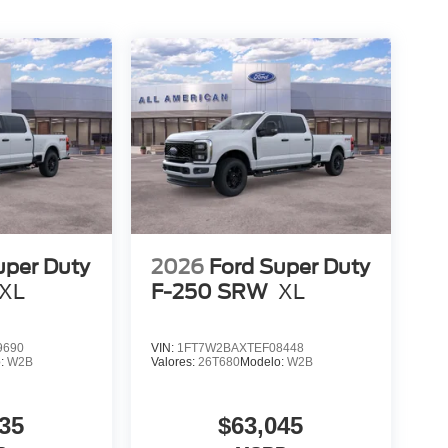
uper Duty
2026
Ford Super Duty
XL
F-250 SRW
XL
9690
VIN:
1FT7W2BAXTEF08448
o:
W2B
Valores:
26T680
Modelo:
W2B
35
$63,045