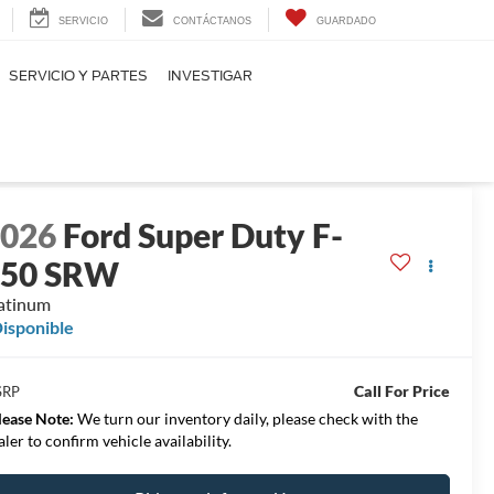
SERVICIO
CONTÁCTANOS
GUARDADO
SERVICIO Y PARTES
INVESTIGAR
2026
Ford Super Duty F-
350 SRW
atinum
isponible
Call For Price
SRP
lease Note:
We turn our inventory daily, please check with the
aler to confirm vehicle availability.