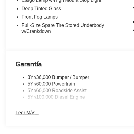
Cargo Lamp w/High Mount Stop Light
Deep Tinted Glass
Front Fog Lamps
Full-Size Spare Tire Stored Underbody
w/Crankdown
Garantía
3Yr/36,000 Bumper / Bumper
5Yr/60,000 Powertrain
5Yr/60,000 Roadside Assist
5Yr/100,000 Diesel Engine
Leer Más...