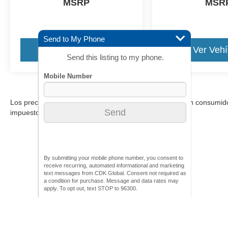
MSRP
MSR
Send to My Phone
Ver Vehículo
Ver Vehí
Send this listing to my phone.
Los precios incluyen todos los costos que debe pagar un consumidor, 
impuestos.
By submitting your mobile phone number, you consent to
receive recurring, automated informational and marketing
text messages from CDK Global. Consent not required as
a condition for purchase. Message and data rates may
apply. To opt out, text STOP to 96300.
Aunque se han hecho todos los esfuerzos razonables para garantizar l
materiales que aparecen en él, se presentan al usuario "tal cual" sin g