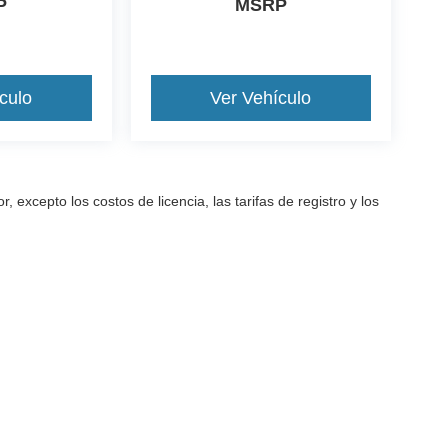
P
MSRP
culo
Ver Vehículo
excepto los costos de licencia, las tarifas de registro y los
a precisión de la información contenida en este sitio, no se puede gara
arantía de ningún tipo, ya sea expresa o implícita. Todos los vehículos