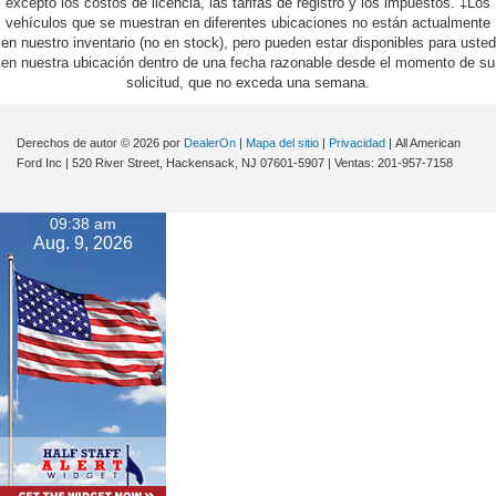
excepto los costos de licencia, las tarifas de registro y los impuestos. ‡Los
vehículos que se muestran en diferentes ubicaciones no están actualmente
en nuestro inventario (no en stock), pero pueden estar disponibles para usted
en nuestra ubicación dentro de una fecha razonable desde el momento de su
solicitud, que no exceda una semana.
Derechos de autor © 2026
por
DealerOn
|
Mapa del sitio
|
Privacidad
| All American
Ford Inc
|
520 River Street,
Hackensack,
NJ
07601-5907
| Ventas:
201-957-7158
09:38 am
Aug. 9, 2026