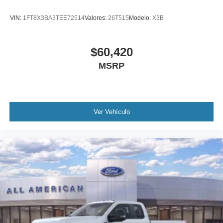
VIN:
1FT8X3BA3TEE72514
Valores:
26T515
Modelo:
X3B
$60,420
MSRP
Ver Vehículo