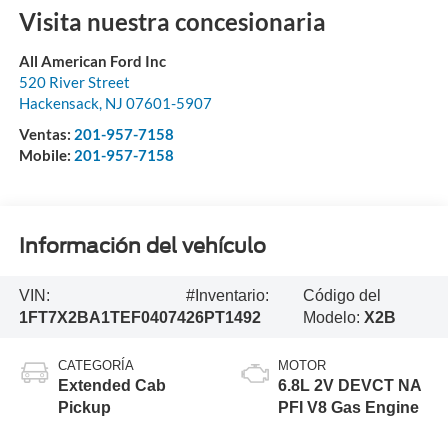
Visita nuestra concesionaria
All American Ford Inc
520 River Street
Hackensack
,
NJ
07601-5907
Ventas:
201-957-7158
Mobile:
201-957-7158
Información del vehículo
VIN:
#Inventario:
Código del
1FT7X2BA1TEF04074
26PT1492
Modelo:
X2B
CATEGORÍA
MOTOR
Extended Cab
6.8L 2V DEVCT NA
Pickup
PFI V8 Gas Engine