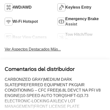
4WD/AWD
Keyless Entry
Emergency Brake
Wi-Fi Hotspot
Assist
Tow Hitch/Tow
Rear View Camera
Package
Ver Aspectos Destacados Más...
Comentarios del distribuidor
CARBONIZED GRAY|MEDIUM DARK
SLATE|PREFERRED EQUIPMENT PKG|AIR
CONDITIONING -- CFC FREE|6.8L DEVCT NA PFI V8
ENGINE|10-SPEED AUTO TORQSHIFT-G|3.73
ELECTRONIC-LOCKING AXLE|CV LOT
MANAGEMENT|FRONT LICENSE PLATE