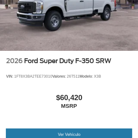
2026
Ford Super Duty F-350 SRW
VIN:
1FT8X3BA2TEE73010
Valores:
26T511
Modelo:
X3B
$60,420
MSRP
Ver Vehículo