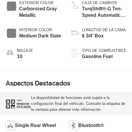
EXTERIOR COLOR
CAJA DE CAMBIOS
Carbonized Gray
TorqShift®-G Ten-
Metallic
Speed Automatic
Transmission with
Selectable Drive
INTERIOR COLOR
LONGITUD DE LA CAMA
Modes
Medium Dark Slate
6 3/4' Box
MILLAJE
TIPO DE COMBUSTIBLE
10
Gasoline Fuel
Aspectos Destacados
La disponibilidad de funciones está sujeta a la
VIEW
configuración final del vehículo. Consulte la etiqueta de
WINDOW
STICKER
la ventana para obtener más información.
Single Rear Wheel
Bluetooth®