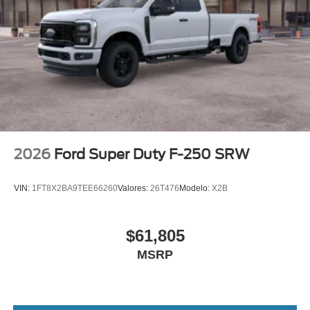
2026
Ford Super Duty F-250 SRW
VIN:
1FT8X2BA9TEE66260
Valores:
26T476
Modelo:
X2B
$61,805
MSRP