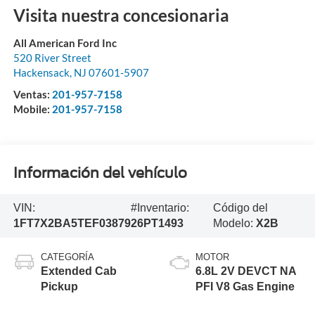
Visita nuestra concesionaria
All American Ford Inc
520 River Street
Hackensack
,
NJ
07601-5907
Ventas:
201-957-7158
Mobile:
201-957-7158
Información del vehículo
VIN:
#Inventario:
Código del
1FT7X2BA5TEF03879
26PT1493
Modelo:
X2B
CATEGORÍA
MOTOR
Extended Cab
6.8L 2V DEVCT NA
Pickup
PFI V8 Gas Engine