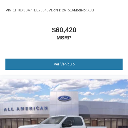
VIN:
1FT8X3BA7TEE75545
Valores:
26T516
Modelo:
X3B
$60,420
MSRP
Ver Vehículo