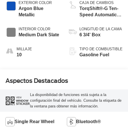
EXTERIOR COLOR
CAJA DE CAMBIOS
Argon Blue
TorqShift®-G Ten-
Metallic
Speed Automatic
Transmission with
Selectable Drive
INTERIOR COLOR
LONGITUD DE LA CAMA
Modes
Medium Dark Slate
6 3/4' Box
MILLAJE
TIPO DE COMBUSTIBLE
10
Gasoline Fuel
Aspectos Destacados
La disponibilidad de funciones está sujeta a la
VIEW
configuración final del vehículo. Consulte la etiqueta de
WINDOW
STICKER
la ventana para obtener más información.
Single Rear Wheel
Bluetooth®