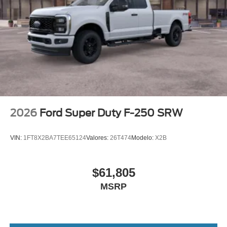
2026
Ford Super Duty F-250 SRW
VIN:
1FT8X2BA7TEE65124
Valores:
26T474
Modelo:
X2B
$61,805
MSRP