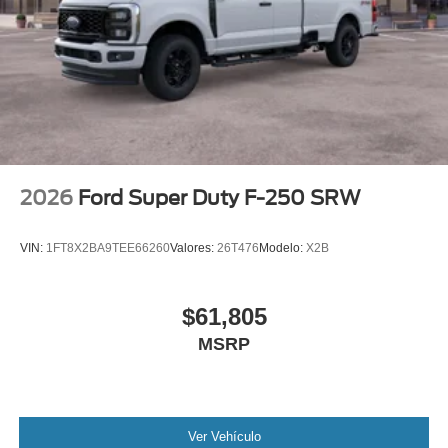
2026
Ford Super Duty F-250 SRW
VIN:
1FT8X2BA9TEE66260
Valores:
26T476
Modelo:
X2B
$61,805
MSRP
Ver Vehículo