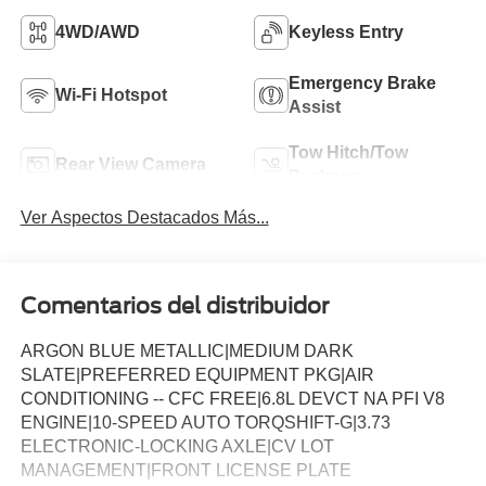
4WD/AWD
Keyless Entry
Emergency Brake
Wi-Fi Hotspot
Assist
Tow Hitch/Tow
Rear View Camera
Package
Ver Aspectos Destacados Más...
Comentarios del distribuidor
ARGON BLUE METALLIC|MEDIUM DARK
SLATE|PREFERRED EQUIPMENT PKG|AIR
CONDITIONING -- CFC FREE|6.8L DEVCT NA PFI V8
ENGINE|10-SPEED AUTO TORQSHIFT-G|3.73
ELECTRONIC-LOCKING AXLE|CV LOT
MANAGEMENT|FRONT LICENSE PLATE