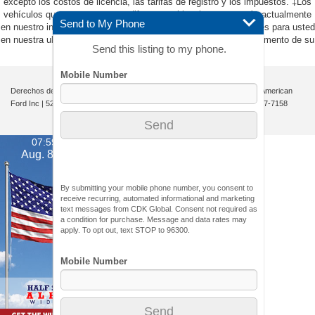
excepto los costos de licencia, las tarifas de registro y los impuestos. ‡Los
vehículos que se muestran en diferentes ubicaciones no están actualmente
Send to My Phone
en nuestro inventario (no en stock), pero pueden estar disponibles para usted
en nuestra ubicación dentro de una fecha razonable desde el momento de su
Send this listing to my phone.
solicitud, que no exceda una semana.
Derechos de autor © 2026
por
DealerOn
|
Mapa del sitio
|
Privacidad
| All American
Ford Inc
|
520 River Street,
Hackensack,
NJ
07601-5907
| Ventas:
201-957-7158
07:59 pm
Aug. 8, 2026
By submitting your mobile phone number, you consent to
receive recurring, automated informational and marketing
text messages from CDK Global. Consent not required as
a condition for purchase. Message and data rates may
apply. To opt out, text STOP to 96300.