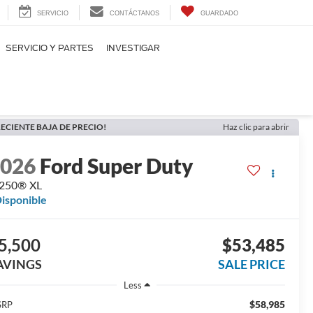
SERVICIO
CONTÁCTANOS
GUARDADO
SERVICIO Y PARTES
INVESTIGAR
ECIENTE BAJA DE PRECIO!
Haz clic para abrir
2026
Ford Super Duty
-250® XL
isponible
5,500
$53,485
AVINGS
SALE PRICE
Less
$58,985
SRP