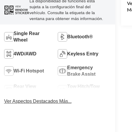
La disponibilidad de funciones está
Ve
sujeta a la configuración final del
VIEW
Mo
WINDOW
vehículo. Consulte la etiqueta de la
STICKER
ventana para obtener más información.
Single Rear
Bluetooth®
Wheel
4WD/AWD
Keyless Entry
Emergency
Wi-Fi Hotspot
Brake Assist
Rear View
Tow Hitch/Tow
Camera
Package
Ver Aspectos Destacados Más...