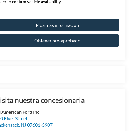
aler to confirm vehicle availability.
Pida mas información
Obtener pre-aprobado
isita nuestra concesionaria
l American Ford Inc
0 River Street
ckensack
,
NJ
07601-5907