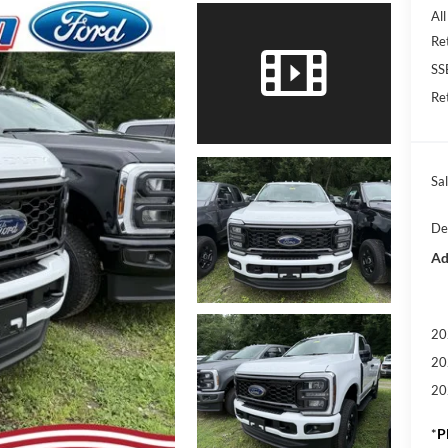
Al
Re
SS
Re
Sal
De
Ad
20
20
20
*
P