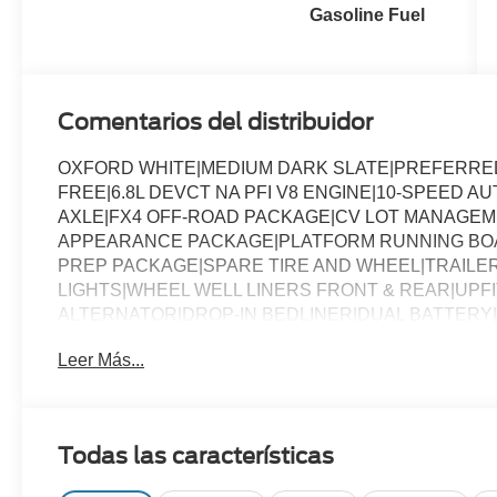
Gasoline Fuel
Comentarios del distribuidor
OXFORD WHITE|MEDIUM DARK SLATE|PREFERRED 
FREE|6.8L DEVCT NA PFI V8 ENGINE|10-SPEED A
AXLE|FX4 OFF-ROAD PACKAGE|CV LOT MANAGEM
APPEARANCE PACKAGE|PLATFORM RUNNING BOA
PREP PACKAGE|SPARE TIRE AND WHEEL|TRAIL
LIGHTS|WHEEL WELL LINERS FRONT & REAR|UPF
ALTERNATOR|DROP-IN BEDLINER|DUAL BATTERY
CHARGE|ADVERTISING ASSESSMENT|REQUIRED F
Leer Más...
Todas las características