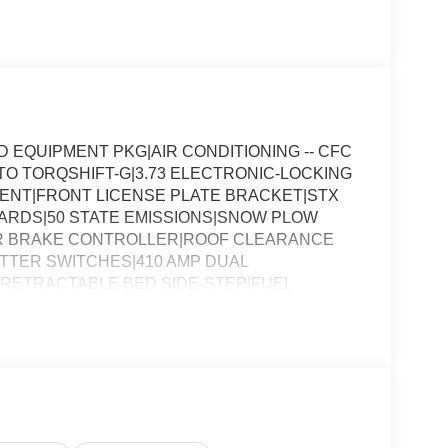
EQUIPMENT PKG|AIR CONDITIONING -- CFC
UTO TORQSHIFT-G|3.73 ELECTRONIC-LOCKING
ENT|FRONT LICENSE PLATE BRACKET|STX
RDS|50 STATE EMISSIONS|SNOW PLOW
ER BRAKE CONTROLLER|ROOF CLEARANCE
ITTER SWITCHES|410 AMP DUAL
|RETRACTABLE BED SIDE-STEP|FUEL
OR F-250 XL