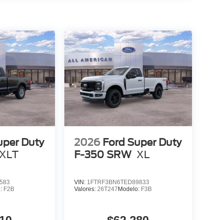
uper Duty
2026
Ford Super Duty
XLT
F-350 SRW
XL
583
VIN:
1FTRF3BN6TED89833
o:
F2B
Valores:
26T247
Modelo:
F3B