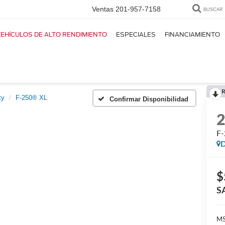
Ventas
201-957-7158
BUSCAR
EHÍCULOS DE ALTO RENDIMIENTO
ESPECIALES
FINANCIAMIENTO
R
ty
F-250® XL
Confirmar Disponibilidad
F
D
$
S
M