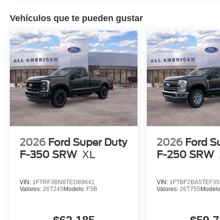
Vehículos que te pueden gustar
2026
Ford Super Duty
2026
Ford S
F-350 SRW
XL
F-250 SRW
VIN:
1FTRF3BN8TED89641
VIN:
1FTBF2BA5TEF35
Valores:
26T245
Modelo:
F3B
Valores:
26T755
Model