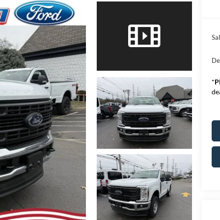
Sal
De
*
P
de