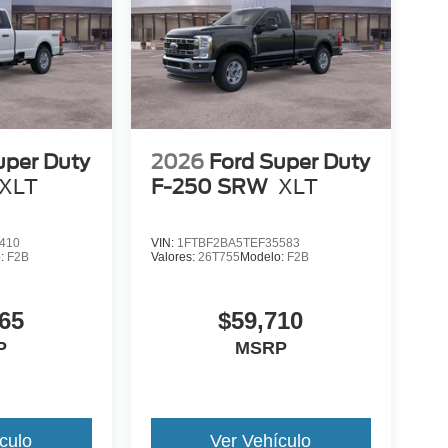
uper Duty
2026
Ford Super Duty
XLT
F-250 SRW
XLT
410
VIN:
1FTBF2BA5TEF35583
o:
F2B
Valores:
26T755
Modelo:
F2B
65
$59,710
P
MSRP
culo
Ver Vehículo