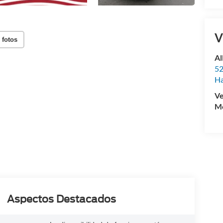
V
 fotos
Al
52
Ha
Ve
Mo
Aspectos Destacados