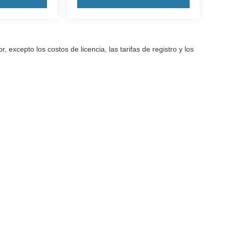
excepto los costos de licencia, las tarifas de registro y los
a precisión de la información contenida en este sitio, no se puede gara
arantía de ningún tipo, ya sea expresa o implícita. Todos los vehículos
as de registro y los impuestos. ‡Los vehículos que se muestran en dife
ted en nuestra ubicación dentro de una fecha razonable desde el mome