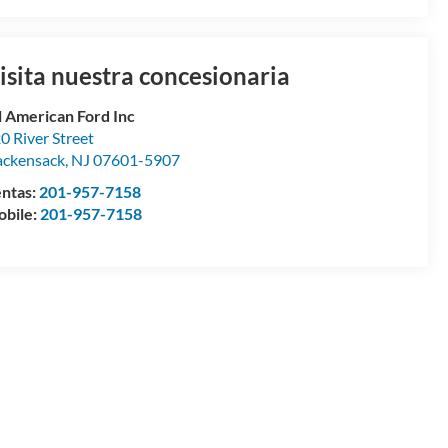
isita nuestra concesionaria
l American Ford Inc
0 River Street
ckensack
,
NJ
07601-5907
ntas:
201-957-7158
bile:
201-957-7158