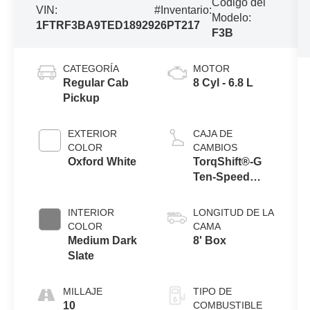
Código del
VIN:
#Inventario:
Modelo:
1FTRF3BA9TED18929
26PT217
F3B
CATEGORÍA
MOTOR
Regular Cab
8 Cyl - 6.8 L
Pickup
EXTERIOR
CAJA DE
COLOR
CAMBIOS
Oxford White
TorqShift®-G
Ten-Speed
Automatic
Transmission
INTERIOR
LONGITUD DE LA
with Selectable
COLOR
CAMA
Drive Modes
Medium Dark
8' Box
Slate
MILLAJE
TIPO DE
10
COMBUSTIBLE