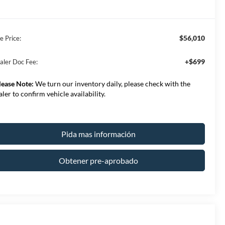
$56,010
e Price:
+$699
aler Doc Fee:
lease Note:
We turn our inventory daily, please check with the
aler to confirm vehicle availability.
Pida mas información
Obtener pre-aprobado