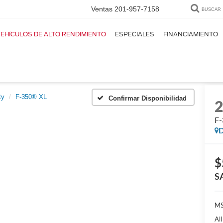
Ventas
201-957-7158
BUSCAR
EHÍCULOS DE ALTO RENDIMIENTO
ESPECIALES
FINANCIAMIENTO
ty
F-350® XL
Confirmar Disponibilidad
F
D
$
S
M
Al