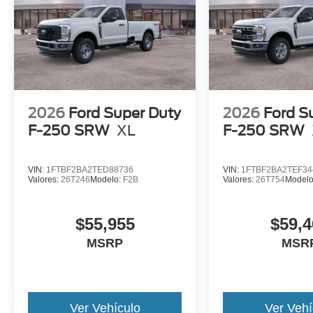
2026
Ford Super Duty
2026
Ford S
F-250 SRW
XL
F-250 SRW
VIN:
1FTBF2BA2TED88736
VIN:
1FTBF2BA2TEF34
Valores:
26T246
Modelo:
F2B
Valores:
26T754
Model
$55,955
$59,4
MSRP
MSR
Ver Vehículo
Ver Vehí