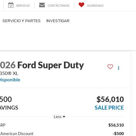
SERVICIO
CONTÁCTANOS
GUARDADO
SERVICIO Y PARTES
INVESTIGAR
2026
Ford Super Duty
-350® XL
isponible
500
$56,010
AVINGS
SALE PRICE
Less
$56,510
SRP
-$500
l American Discount