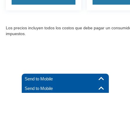
Los precios incluyen todos los costos que debe pagar un consumidor, 
impuestos.
Send to Mobile
Send to Mobile
Aunque se han hecho todos los esfuerzos razonables para garantizar l
materiales que aparecen en él, se presentan al usuario "tal cual" sin g
debe pagar un consumidor, excepto los costos de licencia, las tarif
stock), pero pueden estar disponibles para us