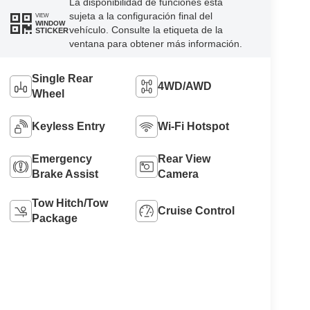
La disponibilidad de funciones está
sujeta a la configuración final del
VIEW
WINDOW
vehículo. Consulte la etiqueta de la
STICKER
ventana para obtener más información.
Single Rear
4WD/AWD
Wheel
Keyless Entry
Wi-Fi Hotspot
Emergency
Rear View
Brake Assist
Camera
Tow Hitch/Tow
Cruise Control
Package