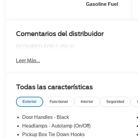
Gasoline Fuel
Comentarios del distribuidor
REQUIRED FOR F-350 XL
Leer Más...
Todas las características
Exterior
Functional
Interior
Seguridad
Door Handles - Black
Headlamps - Autolamp (On/Off)
Pickup Box Tie Down Hooks