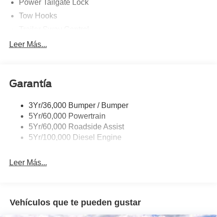
Power Tailgate Lock
Tow Hooks
Trailer Sway Control
Trailer Tow Mirrors
Leer Más...
Wipers- Intermittent
Garantía
3Yr/36,000 Bumper / Bumper
5Yr/60,000 Powertrain
5Yr/60,000 Roadside Assist
5Yr/100,000 Diesel Engine
Leer Más...
Vehículos que te pueden gustar