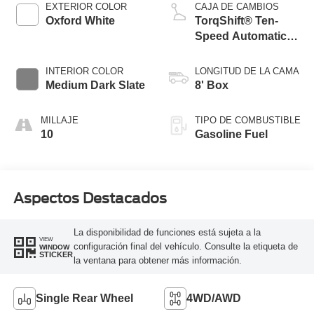
EXTERIOR COLOR
CAJA DE CAMBIOS
Oxford White
TorqShift® Ten-
Speed Automatic
Transmission with
Selectable Drive
INTERIOR COLOR
LONGITUD DE LA CAMA
Modes
Medium Dark Slate
8' Box
MILLAJE
TIPO DE COMBUSTIBLE
10
Gasoline Fuel
Aspectos Destacados
La disponibilidad de funciones está sujeta a la
VIEW
configuración final del vehículo. Consulte la etiqueta de
WINDOW
STICKER
la ventana para obtener más información.
Single Rear Wheel
4WD/AWD