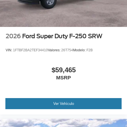
2026
Ford Super Duty F-250 SRW
VIN:
1FTBF2BA2TEF34410
Valores:
26T754
Modelo:
F2B
$59,465
MSRP
Ver Vehículo