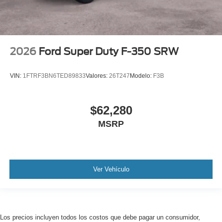
2026
Ford Super Duty F-350 SRW
VIN:
1FTRF3BN6TED89833
Valores:
26T247
Modelo:
F3B
$62,280
MSRP
Ver Vehículo
Los precios incluyen todos los costos que debe pagar un consumidor,