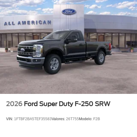
2026
Ford Super Duty F-250 SRW
VIN:
1FTBF2BA5TEF35583
Valores:
26T755
Modelo:
F2B