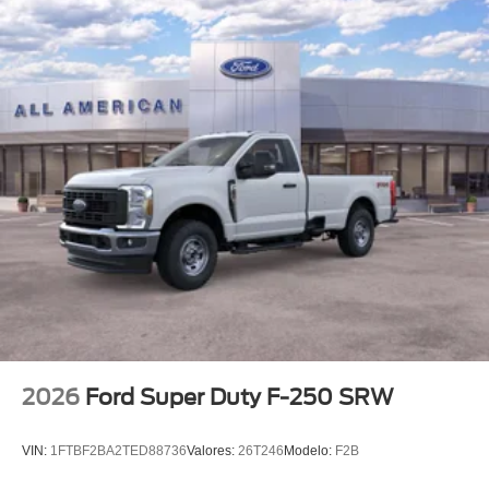
2026
Ford Super Duty F-250 SRW
VIN:
1FTBF2BA2TED88736
Valores:
26T246
Modelo:
F2B