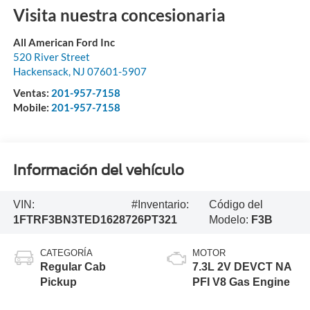
Visita nuestra concesionaria
All American Ford Inc
520 River Street
Hackensack
,
NJ
07601-5907
Ventas:
201-957-7158
Mobile:
201-957-7158
Información del vehículo
VIN:
#Inventario:
Código del
1FTRF3BN3TED16287
26PT321
Modelo:
F3B
CATEGORÍA
MOTOR
Regular Cab
7.3L 2V DEVCT NA
Pickup
PFI V8 Gas Engine