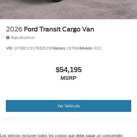
2026
Ford Transit Cargo Van
Baja de precio
VIN:
1FTBR1C81TKB35230
Valores:
26T684
Modelo:
R1C
$54,195
MSRP
Ver Vehículo
Los precios incluyen todos los costos que debe pagar un consumidor,