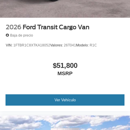
2026
Ford Transit Cargo Van
Baja de precio
VIN:
1FTBR1C8XTKA18052
Valores:
26T041
Modelo:
R1C
$51,800
MSRP
Ver Vehículo