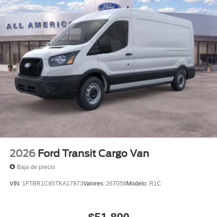
Tires: 235/65R16C 121/119 R AS BSW
Wheels w/Hub Covers
Wheels: 16" Silver Steel w/Black Hubcap
2026
Ford Transit Cargo Van
Baja de precio
VIN:
1FTBR1C85TKA17973
Valores:
26T058
Modelo:
R1C