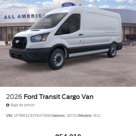
2026
Ford Transit Cargo Van
Baja de precio
VIN:
1FTBR1C83TKA79064
Valores:
26T314
Modelo:
R1C