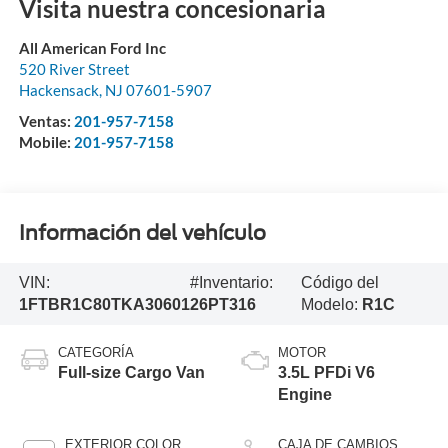
Visita nuestra concesionaria
All American Ford Inc
520 River Street
Hackensack
,
NJ
07601-5907
Ventas:
201-957-7158
Mobile:
201-957-7158
Información del vehículo
VIN:
#Inventario:
Código del
1FTBR1C80TKA30601
26PT316
Modelo:
R1C
CATEGORÍA
MOTOR
Full-size Cargo Van
3.5L PFDi V6
Engine
EXTERIOR COLOR
CAJA DE CAMBIOS