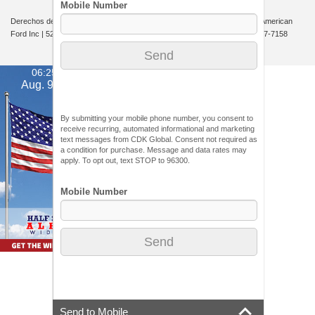
Derechos de autor © 2026
por
DealerOn
|
Mapa del sitio
|
Privacidad
| All American
Ford Inc
|
520 River Street,
Hackensack,
NJ
07601-5907
| Ventas:
201-957-7158
06:25 am
Aug. 9, 2026
By submitting your mobile phone number, you consent to
receive recurring, automated informational and marketing
text messages from CDK Global. Consent not required as
a condition for purchase. Message and data rates may
apply. To opt out, text STOP to 96300.
Send to Mobile