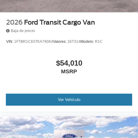
2026
Ford Transit Cargo Van
Baja de precio
VIN:
1FTBR1C83TKA79064
Valores:
26T314
Modelo:
R1C
$54,010
MSRP
Ver Vehículo