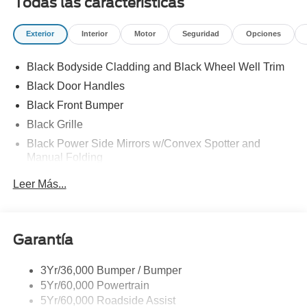
Todas las características
Exterior
Interior
Motor
Seguridad
Opciones
Black Bodyside Cladding and Black Wheel Well Trim
Black Door Handles
Black Front Bumper
Black Grille
Black Power Side Mirrors w/Convex Spotter and
Manual Folding
Black Rear Bumper w/1 Tow Hook
Leer Más...
Black Side Windows Trim and Black Front Windshield
Trim
Ford Co-Pilot360 - Autolamp Auto On/Off Reflector
Garantía
Halogen Auto High-Beam Headlamps w/Delay-Off
Front License Plate Bracket
3Yr/36,000 Bumper / Bumper
Fully Galvanized Steel Panels
5Yr/60,000 Powertrain
Headlights-Automatic Highbeams
5Yr/60,000 Roadside Assist