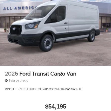
2026
Ford Transit Cargo Van
Baja de precio
VIN:
1FTBR1C81TKB35230
Valores:
26T684
Modelo:
R1C
$54,195