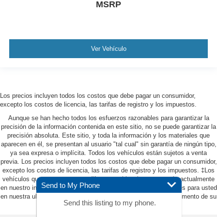
MSRP
Ver Vehículo
Los precios incluyen todos los costos que debe pagar un consumidor,
excepto los costos de licencia, las tarifas de registro y los impuestos.
Aunque se han hecho todos los esfuerzos razonables para garantizar la
precisión de la información contenida en este sitio, no se puede garantizar la
precisión absoluta. Este sitio, y toda la información y los materiales que
aparecen en él, se presentan al usuario "tal cual" sin garantía de ningún tipo,
ya sea expresa o implícita. Todos los vehículos están sujetos a venta
previa. Los precios incluyen todos los costos que debe pagar un consumidor,
excepto los costos de licencia, las tarifas de registro y los impuestos. ‡Los
vehículos que se muestran en diferentes ubicaciones no están actualmente
Send to My Phone
en nuestro inventario (no en stock), pero pueden estar disponibles para usted
en nuestra ubicación dentro de una fecha razonable desde el momento de su
Send this listing to my phone.
solicitud, que no exceda una semana.