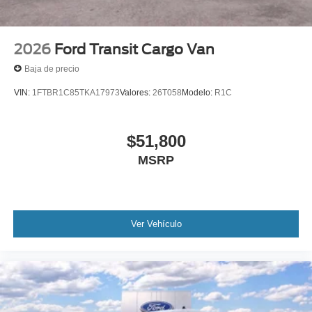
2026
Ford Transit Cargo Van
Baja de precio
VIN:
1FTBR1C85TKA17973
Valores:
26T058
Modelo:
R1C
$51,800
MSRP
Ver Vehículo