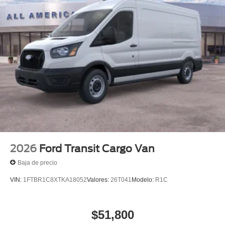
2026
Ford Transit Cargo Van
Baja de precio
VIN:
1FTBR1C8XTKA18052
Valores:
26T041
Modelo:
R1C
$51,800