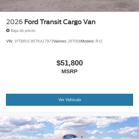
2026
Ford Transit Cargo Van
Baja de precio
VIN:
1FTBR1C85TKA17973
Valores:
26T058
Modelo:
R1C
$51,800
MSRP
Ver Vehículo