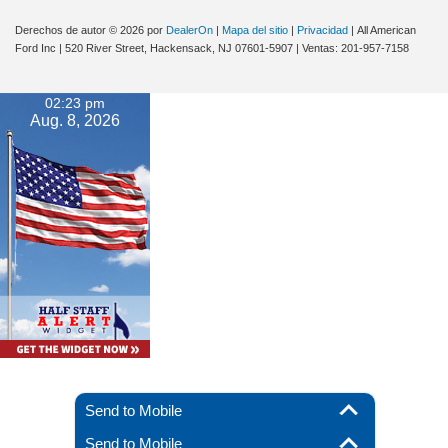
Derechos de autor © 2026
por
DealerOn
|
Mapa del sitio
|
Privacidad
| All American
Ford Inc
|
520 River Street,
Hackensack,
NJ
07601-5907
| Ventas:
201-957-7158
02:23 pm
Aug. 8, 2026
Send to Mobile
Send to Mobile