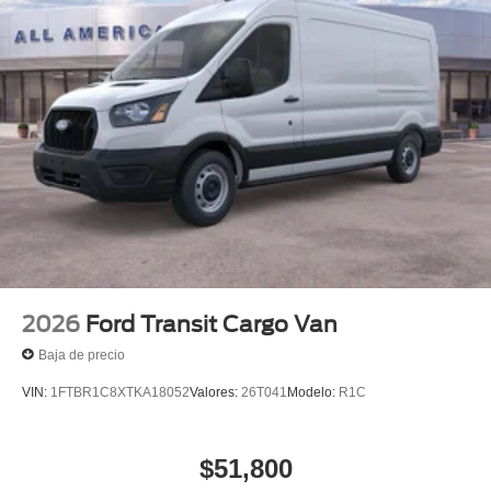
2026
Ford Transit Cargo Van
Baja de precio
VIN:
1FTBR1C8XTKA18052
Valores:
26T041
Modelo:
R1C
$51,800