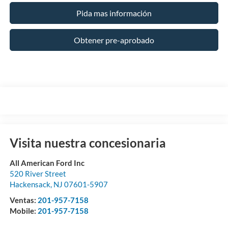
Pida mas información
Obtener pre-aprobado
Visita nuestra concesionaria
All American Ford Inc
520 River Street
Hackensack
,
NJ
07601-5907
Ventas:
201-957-7158
Mobile:
201-957-7158