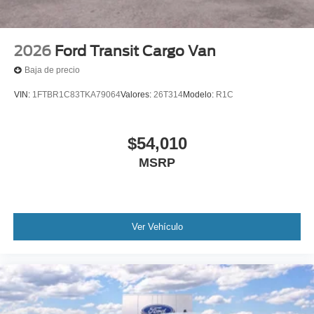
2026
Ford Transit Cargo Van
Baja de precio
VIN:
1FTBR1C83TKA79064
Valores:
26T314
Modelo:
R1C
$54,010
MSRP
Ver Vehículo