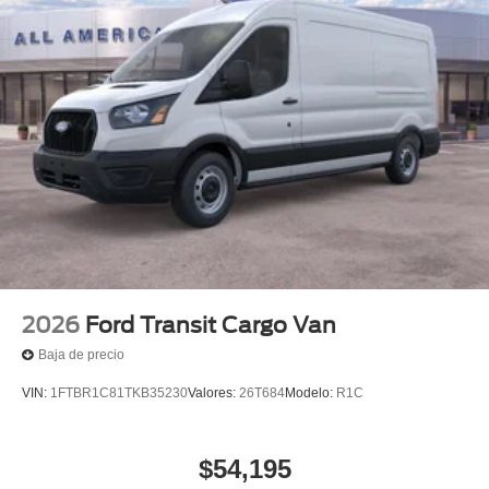
2026
Ford Transit Cargo Van
Baja de precio
VIN:
1FTBR1C81TKB35230
Valores:
26T684
Modelo:
R1C
$54,195