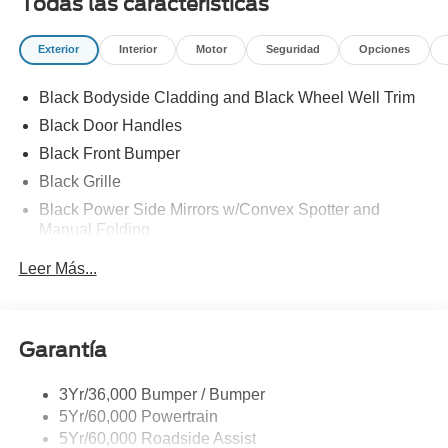
Todas las características
Exterior
Interior
Motor
Seguridad
Opciones
Black Bodyside Cladding and Black Wheel Well Trim
Black Door Handles
Black Front Bumper
Black Grille
Black Power Side Mirrors w/Convex Spotter and
Manual Folding
Black Rear Bumper w/1 Tow Hook
Leer Más...
Black Side Windows Trim and Black Front Windshield
Trim
Ford Co-Pilot360 - Autolamp Auto On/Off Reflector
Garantía
Halogen Auto High-Beam Headlamps w/Delay-Off
Front License Plate Bracket
3Yr/36,000 Bumper / Bumper
Fully Galvanized Steel Panels
5Yr/60,000 Powertrain
Headlights-Automatic Highbeams
5Yr/60,000 Roadside Assist