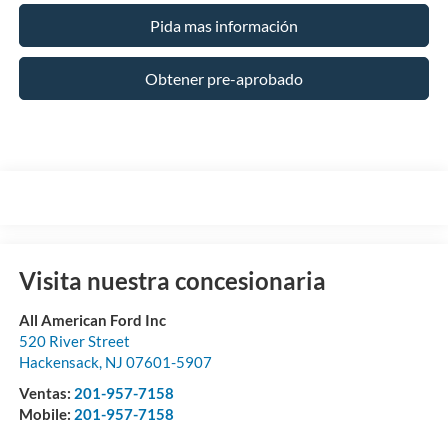
Pida mas información
Obtener pre-aprobado
Visita nuestra concesionaria
All American Ford Inc
520 River Street
Hackensack
,
NJ
07601-5907
Ventas:
201-957-7158
Mobile:
201-957-7158