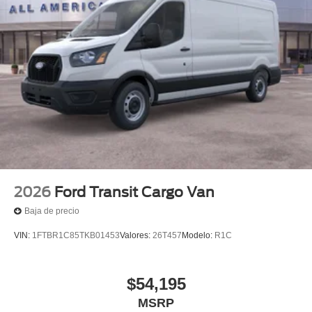
2026
Ford Transit Cargo Van
Baja de precio
VIN:
1FTBR1C85TKB01453
Valores:
26T457
Modelo:
R1C
$54,195
MSRP