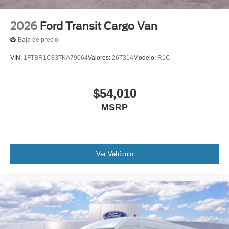
2026
Ford Transit Cargo Van
Baja de precio
VIN:
1FTBR1C83TKA79064
Valores:
26T314
Modelo:
R1C
$54,010
MSRP
Ver Vehículo