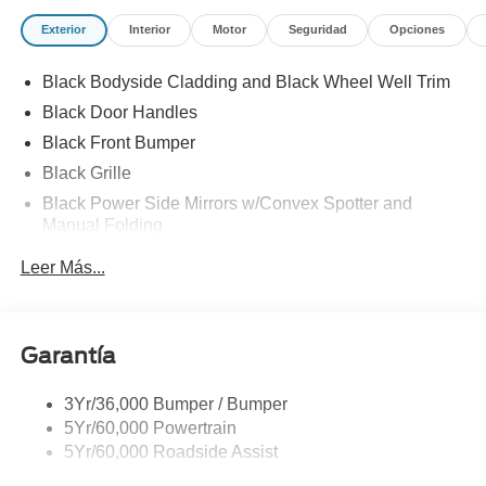
Exterior
Interior
Motor
Seguridad
Opciones
Black Bodyside Cladding and Black Wheel Well Trim
Black Door Handles
Black Front Bumper
Black Grille
Black Power Side Mirrors w/Convex Spotter and
Manual Folding
Black Rear Bumper w/1 Tow Hook
Leer Más...
Black Side Windows Trim and Black Front Windshield
Trim
Ford Co-Pilot360 - Autolamp Auto On/Off Reflector
Garantía
Halogen Auto High-Beam Headlamps w/Delay-Off
Front License Plate Bracket
3Yr/36,000 Bumper / Bumper
Fully Galvanized Steel Panels
5Yr/60,000 Powertrain
Headlights-Automatic Highbeams
5Yr/60,000 Roadside Assist
Laminated Glass