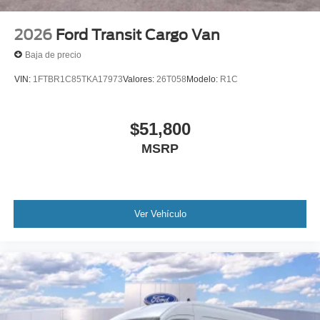
2026
Ford Transit Cargo Van
Baja de precio
VIN:
1FTBR1C85TKA17973
Valores:
26T058
Modelo:
R1C
$51,800
MSRP
Ver Vehículo