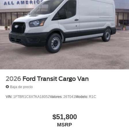
2026
Ford Transit Cargo Van
Baja de precio
VIN:
1FTBR1C8XTKA18052
Valores:
26T041
Modelo:
R1C
$51,800
MSRP