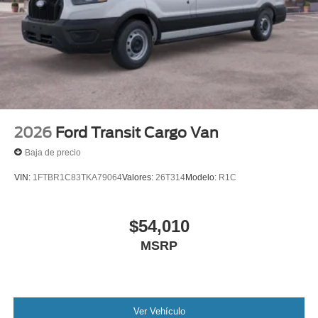
2026
Ford Transit Cargo Van
Baja de precio
VIN:
1FTBR1C83TKA79064
Valores:
26T314
Modelo:
R1C
$54,010
MSRP
Ver Vehículo