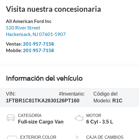
Visita nuestra concesionaria
All American Ford Inc
520 River Street
Hackensack
,
NJ
07601-5907
Ventas:
201-957-7158
Mobile:
201-957-7158
Información del vehículo
VIN:
#Inventario:
Código del
1FTBR1C81TKA26301
26PT160
Modelo:
R1C
CATEGORÍA
MOTOR
Full-size Cargo Van
6 Cyl - 3.5 L
EXTERIOR COLOR
CAJA DE CAMBIOS