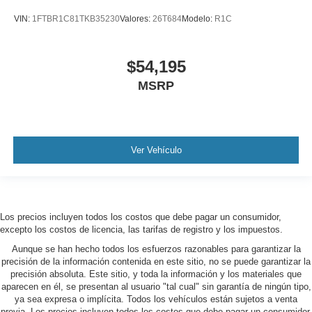
VIN:
1FTBR1C81TKB35230
Valores:
26T684
Modelo:
R1C
$54,195
MSRP
Ver Vehículo
Los precios incluyen todos los costos que debe pagar un consumidor,
excepto los costos de licencia, las tarifas de registro y los impuestos.
Aunque se han hecho todos los esfuerzos razonables para garantizar la
precisión de la información contenida en este sitio, no se puede garantizar la
precisión absoluta. Este sitio, y toda la información y los materiales que
aparecen en él, se presentan al usuario "tal cual" sin garantía de ningún tipo,
ya sea expresa o implícita. Todos los vehículos están sujetos a venta
previa. Los precios incluyen todos los costos que debe pagar un consumidor,