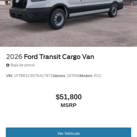
2026
Ford Transit Cargo Van
Baja de precio
VIN:
1FTBR1C85TKA17973
Valores:
26T058
Modelo:
R1C
$51,800
MSRP
Ver Vehículo