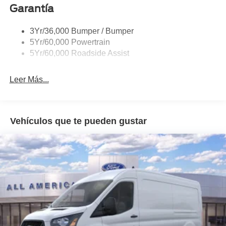
Garantía
Single Sliding Side Door
Tire Inflator/Sealant Kit
3Yr/36,000 Bumper / Bumper
Wipers - Rain-Sensing
5Yr/60,000 Powertrain
5Yr/60,000 Roadside Assist
Leer Más...
Vehículos que te pueden gustar