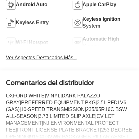
Android Auto
Apple CarPlay
Keyless Ignition
Keyless Entry
System
Automatic High
Wi-Fi Hotspot
Beams
Ver Aspectos Destacados Más...
Comentarios del distribuidor
OXFORD WHITE|VINYL|DARK PALAZZO
GRAY|PREFERRED EQUIPMENT PKG|3.5L PFDI V6
(GAS)|10-SPEED TRANSMISSION|235/65R16C BSW
ALL-SEASON|3.73 LIMITED SLIP AXLE|CV LOT
MANAGEMENT|NJ ENVIRONMENTAL PROTECT
FEE|FRONT LICENSE PLATE BRACKET|253 DEGREE
OPENING|9150# GVWR PACKAGE|B-PILLAR ASSIST