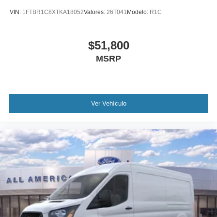
VIN:
1FTBR1C8XTKA18052
Valores:
26T041
Modelo:
R1C
$51,800
MSRP
Ver Vehículo