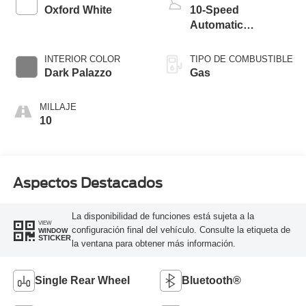
Oxford White
10-Speed
Automatic
Overdrive with
SelectShift®
INTERIOR COLOR
TIPO DE COMBUSTIBLE
Transmission
Dark Palazzo
Gas
MILLAJE
10
Aspectos Destacados
La disponibilidad de funciones está sujeta a la
VIEW
configuración final del vehículo. Consulte la etiqueta de
WINDOW
STICKER
la ventana para obtener más información.
Single Rear Wheel
Bluetooth®