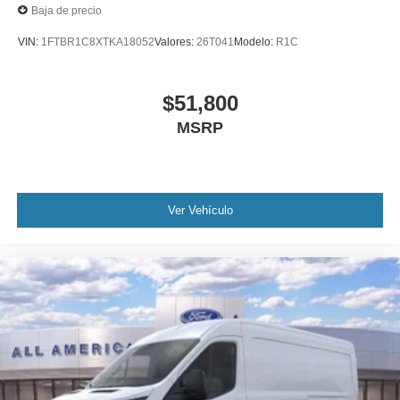
Baja de precio
VIN:
1FTBR1C8XTKA18052
Valores:
26T041
Modelo:
R1C
$51,800
MSRP
Ver Vehículo