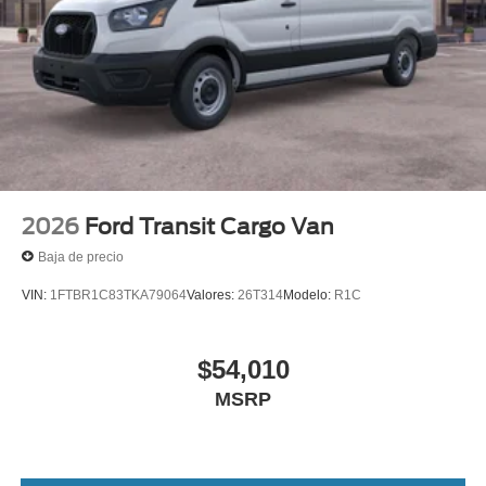
2026
Ford Transit Cargo Van
Baja de precio
VIN:
1FTBR1C83TKA79064
Valores:
26T314
Modelo:
R1C
$54,010
MSRP