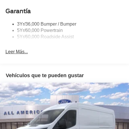
Headlamps - Autolamp (On/Off)
Garantía
Single Sliding Side Door
Tire Inflator/Sealant Kit
3Yr/36,000 Bumper / Bumper
Wipers - Rain-Sensing
5Yr/60,000 Powertrain
5Yr/60,000 Roadside Assist
Leer Más...
Vehículos que te pueden gustar