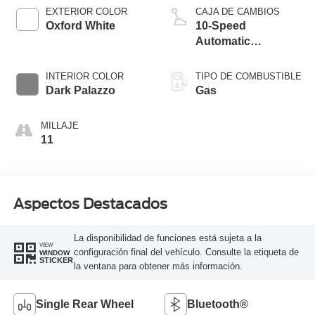
EXTERIOR COLOR
CAJA DE CAMBIOS
Oxford White
10-Speed
Automatic
Overdrive with
SelectShift®
INTERIOR COLOR
TIPO DE COMBUSTIBLE
Transmission
Dark Palazzo
Gas
MILLAJE
11
Aspectos Destacados
La disponibilidad de funciones está sujeta a la
VIEW
configuración final del vehículo. Consulte la etiqueta de
WINDOW
STICKER
la ventana para obtener más información.
Single Rear Wheel
Bluetooth®