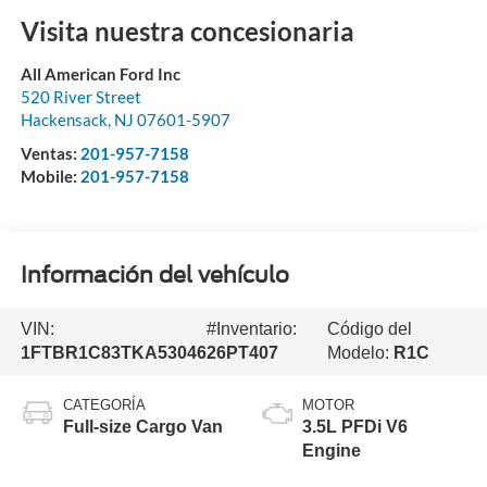
Visita nuestra concesionaria
All American Ford Inc
520 River Street
Hackensack
,
NJ
07601-5907
Ventas:
201-957-7158
Mobile:
201-957-7158
Información del vehículo
VIN:
#Inventario:
Código del
1FTBR1C83TKA53046
26PT407
Modelo:
R1C
CATEGORÍA
MOTOR
Full-size Cargo Van
3.5L PFDi V6
Engine