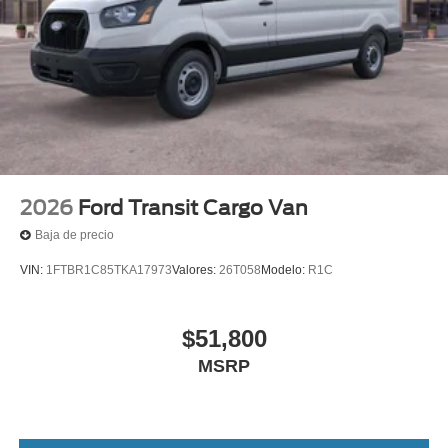
2026
Ford Transit Cargo Van
Baja de precio
VIN:
1FTBR1C85TKA17973
Valores:
26T058
Modelo:
R1C
$51,800
MSRP