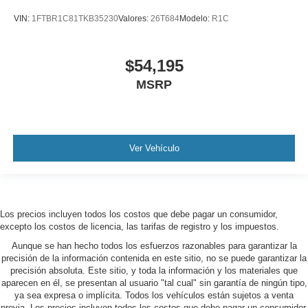
VIN:
1FTBR1C81TKB35230
Valores:
26T684
Modelo:
R1C
$54,195
MSRP
Ver Vehículo
Los precios incluyen todos los costos que debe pagar un consumidor,
excepto los costos de licencia, las tarifas de registro y los impuestos.
Aunque se han hecho todos los esfuerzos razonables para garantizar la
precisión de la información contenida en este sitio, no se puede garantizar la
precisión absoluta. Este sitio, y toda la información y los materiales que
aparecen en él, se presentan al usuario "tal cual" sin garantía de ningún tipo,
ya sea expresa o implícita. Todos los vehículos están sujetos a venta
previa. Los precios incluyen todos los costos que debe pagar un consumidor,