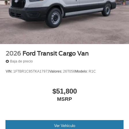
2026
Ford Transit Cargo Van
Baja de precio
VIN:
1FTBR1C85TKA17973
Valores:
26T058
Modelo:
R1C
$51,800
MSRP
Ver Vehículo