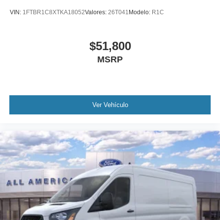
VIN:
1FTBR1C8XTKA18052
Valores:
26T041
Modelo:
R1C
$51,800
MSRP
Ver Vehículo