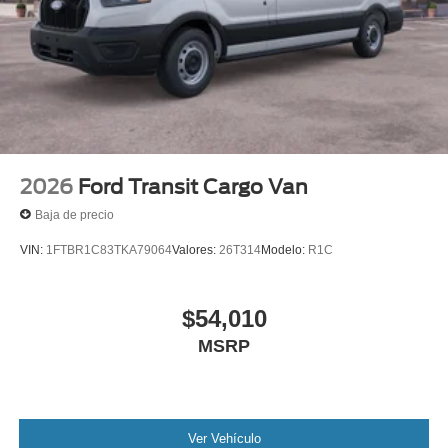
2026
Ford Transit Cargo Van
Baja de precio
VIN:
1FTBR1C83TKA79064
Valores:
26T314
Modelo:
R1C
$54,010
MSRP
Ver Vehículo