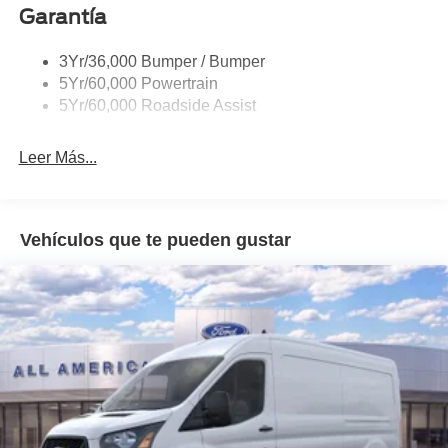
Garantía
Single Sliding Side Door
Tire Inflator/Sealant Kit
3Yr/36,000 Bumper / Bumper
Wipers - Rain-Sensing
5Yr/60,000 Powertrain
5Yr/60,000 Roadside Assist
Leer Más...
Vehículos que te pueden gustar