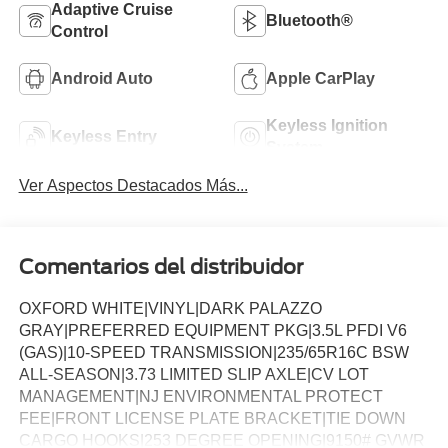
Adaptive Cruise
Bluetooth®
Control
Android Auto
Apple CarPlay
Keyless Ignition
Keyless Entry
System
Ver Aspectos Destacados Más...
Comentarios del distribuidor
OXFORD WHITE|VINYL|DARK PALAZZO
GRAY|PREFERRED EQUIPMENT PKG|3.5L PFDI V6
(GAS)|10-SPEED TRANSMISSION|235/65R16C BSW
ALL-SEASON|3.73 LIMITED SLIP AXLE|CV LOT
MANAGEMENT|NJ ENVIRONMENTAL PROTECT
FEE|FRONT LICENSE PLATE BRACKET|TIE DOWN
CARGO HOOKS|253 DEGREE OPENING|9150# GVWR