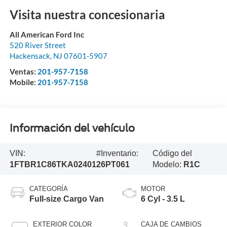
Visita nuestra concesionaria
All American Ford Inc
520 River Street
Hackensack
,
NJ
07601-5907
Ventas:
201-957-7158
Mobile:
201-957-7158
Información del vehículo
VIN:
#Inventario:
Código del
1FTBR1C86TKA02401
26PT061
Modelo:
R1C
CATEGORÍA
MOTOR
Full-size Cargo Van
6 Cyl - 3.5 L
EXTERIOR COLOR
CAJA DE CAMBIOS