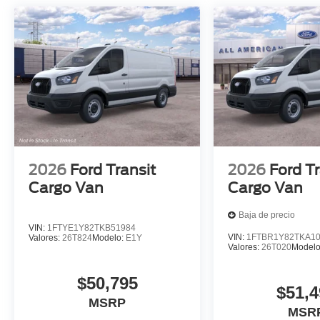
2026
Ford Transit
2026
Ford Tr
Cargo Van
Cargo Van
Baja de precio
VIN:
1FTYE1Y82TKB51984
VIN:
1FTBR1Y82TKA1
Valores:
26T824
Modelo:
E1Y
Valores:
26T020
Model
$50,795
$51,4
MSRP
MSR