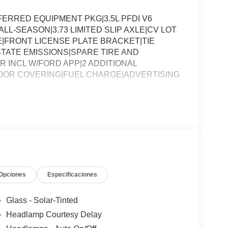
ERRED EQUIPMENT PKG|3.5L PFDI V6
LL-SEASON|3.73 LIMITED SLIP AXLE|CV LOT
FRONT LICENSE PLATE BRACKET|TIE
TATE EMISSIONS|SPARE TIRE AND
R INCL W/FORD APP|2 ADDITIONAL
LOOR COVERING|FUEL CHARGE|ADVERTISING
Opciones
Especificaciones
Glass - Solar-Tinted
Headlamp Courtesy Delay