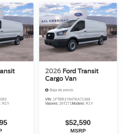
ansit
2026
Ford Transit
Cargo Van
Baja de precio
0083
VIN:
1FTBR1Y84TKA71368
o:
R1Y
Valores:
26T271
Modelo:
R1Y
95
$52,590
P
MSRP