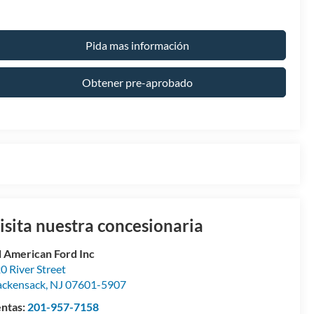
Pida mas información
Obtener pre-aprobado
isita nuestra concesionaria
l American Ford Inc
0 River Street
ckensack
,
NJ
07601-5907
ntas:
201-957-7158