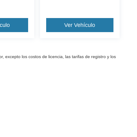
culo
Ver Vehículo
excepto los costos de licencia, las tarifas de registro y los
a precisión de la información contenida en este sitio, no se puede gara
arantía de ningún tipo, ya sea expresa o implícita. Todos los vehículos
as de registro y los impuestos. ‡Los vehículos que se muestran en dife