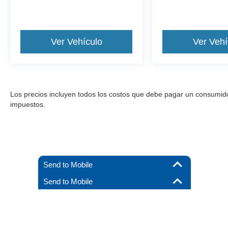
Ver Vehículo
Ver Vehí
Los precios incluyen todos los costos que debe pagar un consumidor, 
impuestos.
Send to Mobile
Send to Mobile
Aunque se han hecho todos los esfuerzos razonables para garantizar l
materiales que aparecen en él, se presentan al usuario "tal cual" sin g
debe pagar un consumidor, excepto los costos de licencia, las tarif