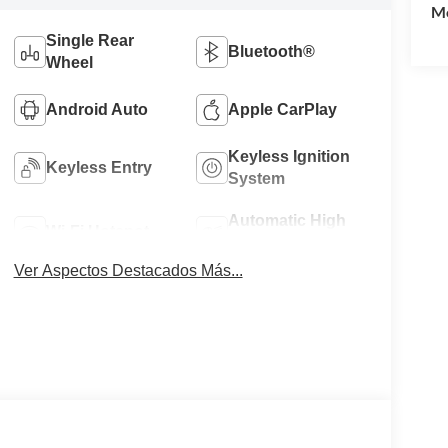
Mo
Single Rear
Bluetooth®
Wheel
Android Auto
Apple CarPlay
Keyless Ignition
Keyless Entry
System
Automatic High
Wi-Fi Hotspot
Beams
Ver Aspectos Destacados Más...