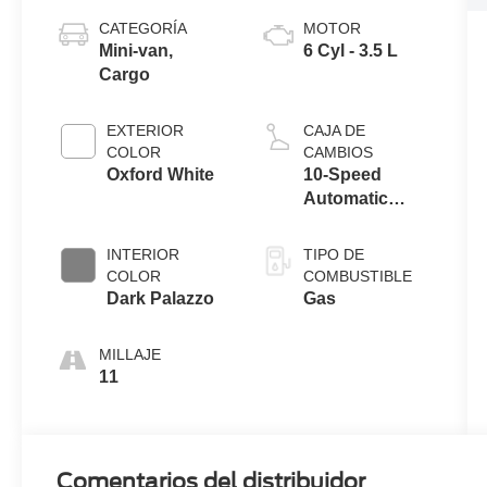
CATEGORÍA
MOTOR
Mini-van,
6 Cyl - 3.5 L
Cargo
EXTERIOR
CAJA DE
COLOR
CAMBIOS
Oxford White
10-Speed
Automatic
Overdrive with
SelectShift®
INTERIOR
TIPO DE
Transmission
COLOR
COMBUSTIBLE
Dark Palazzo
Gas
MILLAJE
11
Comentarios del distribuidor