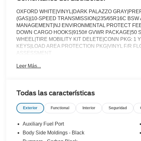
OXFORD WHITE|VINYL|DARK PALAZZO GRAY|PREF
(GAS)|10-SPEED TRANSMISSION|235/65R16C BSW A
MANAGEMENT|NJ ENVIRONMENTAL PROTECT FEE|
DOWN CARGO HOOKS|9150# GVWR PACKAGE|50 S
WHEEL|TIRE MOBILITY KIT DELETE|CONN PKG: 1 Y
KEYS|LOAD AREA PROTECTION PKG|VINYL F/R F
ASSESSMENT
Leer Más...
Todas las características
Exterior
Functional
Interior
Seguridad
Auxiliary Fuel Port
Body Side Moldings - Black