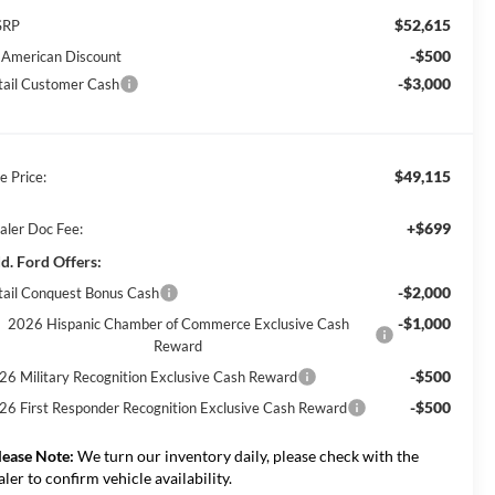
$52,615
SRP
-$500
l American Discount
-$3,000
tail Customer Cash
$49,115
e Price:
+$699
aler Doc Fee:
d. Ford Offers:
-$2,000
tail Conquest Bonus Cash
-$1,000
2026 Hispanic Chamber of Commerce Exclusive Cash
Reward
-$500
26 Military Recognition Exclusive Cash Reward
-$500
26 First Responder Recognition Exclusive Cash Reward
lease Note:
We turn our inventory daily, please check with the
aler to confirm vehicle availability.