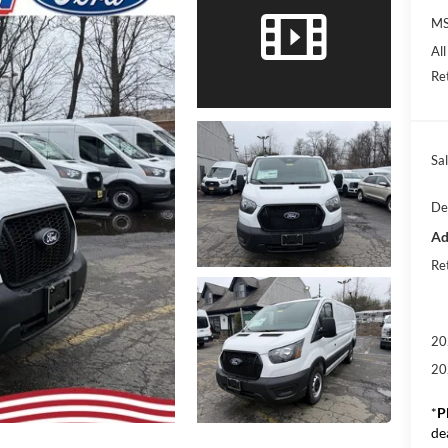
M
Al
Re
Sal
De
Ad
Re
20
20
*
P
de