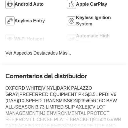
Android Auto
Apple CarPlay
Keyless Ignition
Keyless Entry
System
Automatic High
Wi-Fi Hotspot
Beams
Ver Aspectos Destacados Más...
Comentarios del distribuidor
OXFORD WHITE|VINYL|DARK PALAZZO
GRAY|PREFERRED EQUIPMENT PKG|3.5L PFDI V6
(GAS)|10-SPEED TRANSMISSION|235/65R16C BSW
ALL-SEASON|3.73 LIMITED SLIP AXLE|CV LOT
MANAGEMENT|NJ ENVIRONMENTAL PROTECT
FEE|FRONT LICENSE PLATE BRACKET|9150# GVWR
PACKAGE|50 STATE EMISSIONS|SPARE TIRE AND