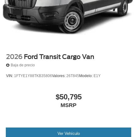
2026
Ford Transit Cargo Van
Baja de precio
VIN:
1FTYE1Y88TKB35806
Valores:
26T845
Modelo:
E1Y
$50,795
MSRP
Ver Vehículo