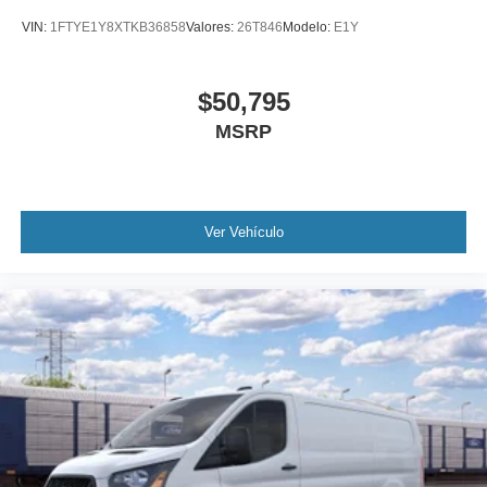
VIN:
1FTYE1Y8XTKB36858
Valores:
26T846
Modelo:
E1Y
$50,795
MSRP
Ver Vehículo