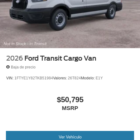
2026
Ford Transit Cargo Van
Baja de precio
VIN:
1FTYE1Y82TKB51984
Valores:
26T824
Modelo:
E1Y
$50,795
MSRP
Ver Vehículo