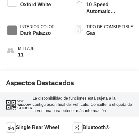
Oxford White
10-Speed
Automatic
Overdrive with
SelectShift®
INTERIOR COLOR
TIPO DE COMBUSTIBLE
Transmission
Dark Palazzo
Gas
MILLAJE
11
Aspectos Destacados
La disponibilidad de funciones está sujeta a la
VIEW
configuración final del vehículo. Consulte la etiqueta de
WINDOW
STICKER
la ventana para obtener más información.
Single Rear Wheel
Bluetooth®