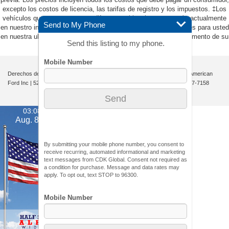
excepto los costos de licencia, las tarifas de registro y los impuestos. ‡Los
vehículos que se muestran en diferentes ubicaciones no están actualmente
Send to My Phone
en nuestro inventario (no en stock), pero pueden estar disponibles para usted
en nuestra ubicación dentro de una fecha razonable desde el momento de su
Send this listing to my phone.
solicitud, que no exceda una semana.
Derechos de autor © 2026
por
DealerOn
|
Mapa del sitio
|
Privacidad
| All American
Ford Inc
|
520 River Street,
Hackensack,
NJ
07601-5907
| Ventas:
201-957-7158
03:08 am
Aug. 8, 2026
By submitting your mobile phone number, you consent to
receive recurring, automated informational and marketing
text messages from CDK Global. Consent not required as
a condition for purchase. Message and data rates may
apply. To opt out, text STOP to 96300.