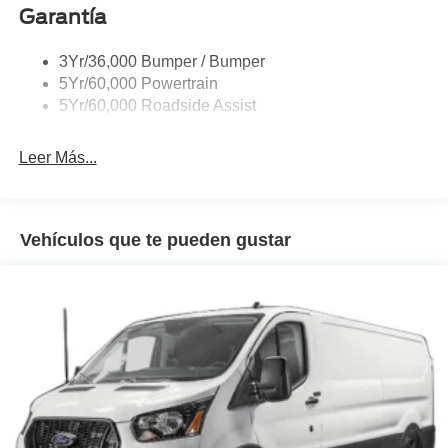
Garantía
Headlamps - Auto On/Off
Single Sliding Side Door
3Yr/36,000 Bumper / Bumper
Tire Inflator/Sealant Kit
5Yr/60,000 Powertrain
Wipers - Rain-Sensing
5Yr/60,000 Roadside Assist
Leer Más...
Vehículos que te pueden gustar