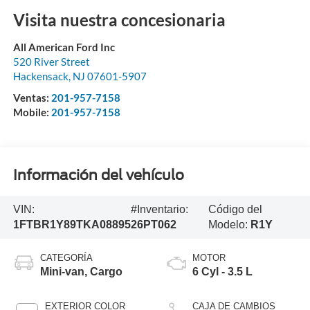
Visita nuestra concesionaria
All American Ford Inc
520 River Street
Hackensack
,
NJ
07601-5907
Ventas:
201-957-7158
Mobile:
201-957-7158
Información del vehículo
VIN:
#Inventario:
Código del
1FTBR1Y89TKA08895
26PT062
Modelo:
R1Y
CATEGORÍA
MOTOR
Mini-van, Cargo
6 Cyl - 3.5 L
EXTERIOR COLOR
CAJA DE CAMBIOS