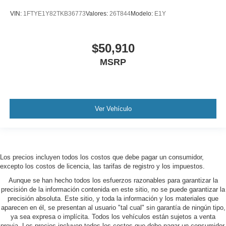
VIN:
1FTYE1Y82TKB36773
Valores:
26T844
Modelo:
E1Y
$50,910
MSRP
Ver Vehículo
Los precios incluyen todos los costos que debe pagar un consumidor,
excepto los costos de licencia, las tarifas de registro y los impuestos.
Aunque se han hecho todos los esfuerzos razonables para garantizar la
precisión de la información contenida en este sitio, no se puede garantizar la
precisión absoluta. Este sitio, y toda la información y los materiales que
aparecen en él, se presentan al usuario "tal cual" sin garantía de ningún tipo,
ya sea expresa o implícita. Todos los vehículos están sujetos a venta
previa. Los precios incluyen todos los costos que debe pagar un consumidor,