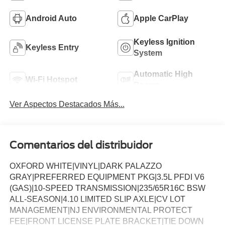
Android Auto
Apple CarPlay
Keyless Ignition
Keyless Entry
System
Automatic High
Wi-Fi Hotspot
Beams
Ver Aspectos Destacados Más...
Comentarios del distribuidor
OXFORD WHITE|VINYL|DARK PALAZZO
GRAY|PREFERRED EQUIPMENT PKG|3.5L PFDI V6
(GAS)|10-SPEED TRANSMISSION|235/65R16C BSW
ALL-SEASON|4.10 LIMITED SLIP AXLE|CV LOT
MANAGEMENT|NJ ENVIRONMENTAL PROTECT
FEE|FRONT LICENSE PLATE BRACKET|TIE DOWN