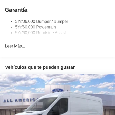
Headlamp Courtesy Delay
Garantía
Headlamps - Auto On/Off
Single Sliding Side Door
3Yr/36,000 Bumper / Bumper
Tire Inflator/Sealant Kit
5Yr/60,000 Powertrain
Wipers - Rain-Sensing
5Yr/60,000 Roadside Assist
Leer Más...
Vehículos que te pueden gustar