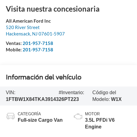
Visita nuestra concesionaria
All American Ford Inc
520 River Street
Hackensack
,
NJ
07601-5907
Ventas:
201-957-7158
Mobile:
201-957-7158
Información del vehículo
VIN:
#Inventario:
Código del
1FTBW1X84TKA39143
26PT223
Modelo:
W1X
CATEGORÍA
MOTOR
Full-size Cargo Van
3.5L PFDi V6
Engine