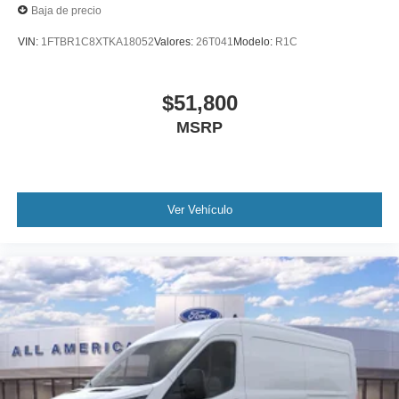
Baja de precio
VIN:
1FTBR1C8XTKA18052
Valores:
26T041
Modelo:
R1C
$51,800
MSRP
Ver Vehículo