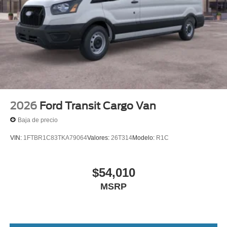
2026
Ford Transit Cargo Van
Baja de precio
VIN:
1FTBR1C83TKA79064
Valores:
26T314
Modelo:
R1C
$54,010
MSRP