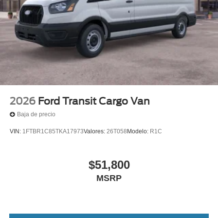
2026
Ford Transit Cargo Van
Baja de precio
VIN:
1FTBR1C85TKA17973
Valores:
26T058
Modelo:
R1C
$51,800
MSRP