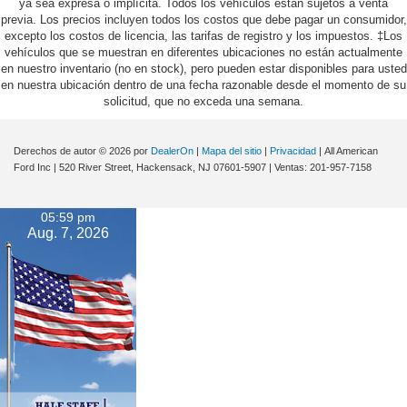
ya sea expresa o implícita. Todos los vehículos están sujetos a venta
previa. Los precios incluyen todos los costos que debe pagar un consumidor,
excepto los costos de licencia, las tarifas de registro y los impuestos. ‡Los
vehículos que se muestran en diferentes ubicaciones no están actualmente
en nuestro inventario (no en stock), pero pueden estar disponibles para usted
en nuestra ubicación dentro de una fecha razonable desde el momento de su
solicitud, que no exceda una semana.
Derechos de autor © 2026
por
DealerOn
|
Mapa del sitio
|
Privacidad
| All American
Ford Inc
|
520 River Street,
Hackensack,
NJ
07601-5907
| Ventas:
201-957-7158
05:59 pm
Aug. 7, 2026