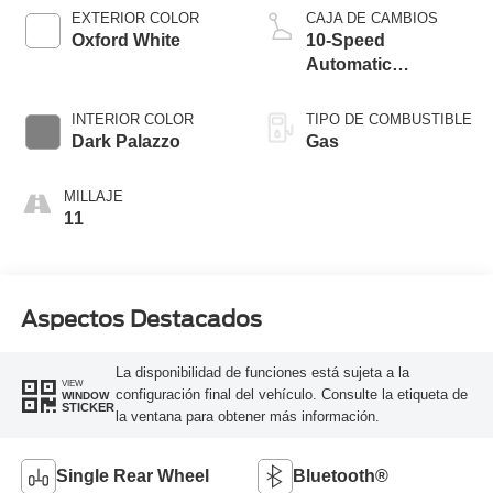
EXTERIOR COLOR
CAJA DE CAMBIOS
Oxford White
10-Speed
Automatic
Overdrive with
SelectShift®
INTERIOR COLOR
TIPO DE COMBUSTIBLE
Transmission
Dark Palazzo
Gas
MILLAJE
11
Aspectos Destacados
La disponibilidad de funciones está sujeta a la
VIEW
configuración final del vehículo. Consulte la etiqueta de
WINDOW
STICKER
la ventana para obtener más información.
Single Rear Wheel
Bluetooth®