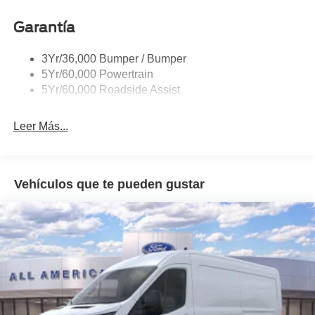
Headlamp Courtesy Delay
Garantía
Headlamps - Auto On/Off
Single Sliding Side Door
3Yr/36,000 Bumper / Bumper
Tire Inflator/Sealant Kit
5Yr/60,000 Powertrain
Wipers - Rain-Sensing
5Yr/60,000 Roadside Assist
Leer Más...
Vehículos que te pueden gustar