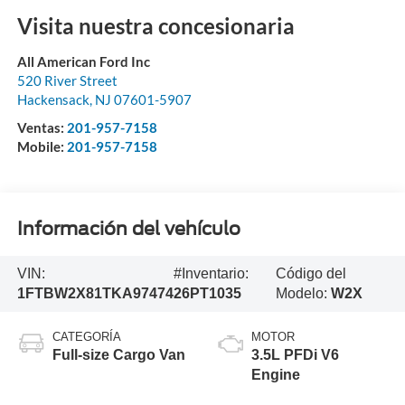
Visita nuestra concesionaria
All American Ford Inc
520 River Street
Hackensack
,
NJ
07601-5907
Ventas:
201-957-7158
Mobile:
201-957-7158
Información del vehículo
VIN:
#Inventario:
Código del
1FTBW2X81TKA97474
26PT1035
Modelo:
W2X
CATEGORÍA
MOTOR
Full-size Cargo Van
3.5L PFDi V6
Engine