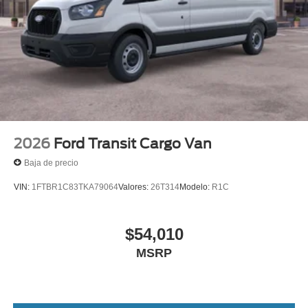
2026
Ford Transit Cargo Van
Baja de precio
VIN:
1FTBR1C83TKA79064
Valores:
26T314
Modelo:
R1C
$54,010
MSRP