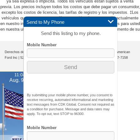
ya sea expresa o implícita. Todos los vehículos están sujetos a venta
previa. Los precios incluyen todos los costos que debe pagar un consumidor,
excepto los costos de licencia, las tarifas de registro y los impuestos. ‡Los
vehículos que se muestran en diferentes ubicaciones no están actualmente
Send to My Phone
en nuestro inventario (no en stock), pero pueden estar disponibles para usted
en nuestra ubicación dentro de una fecha razonable desde el momento de su
Send this listing to my phone.
solicitud, que no exceda una semana.
Derechos de autor © 2026
por
DealerOn
|
Mapa del sitio
|
Privacidad
| All American
Ford Inc
|
520 River Street,
Hackensack,
NJ
07601-5907
| Ventas:
201-957-7158
11:04 am
Aug. 9, 2026
By submitting your mobile phone number, you consent to
receive recurring, automated informational and marketing
text messages from CDK Global. Consent not required as
a condition for purchase. Message and data rates may
apply. To opt out, text STOP to 96300.