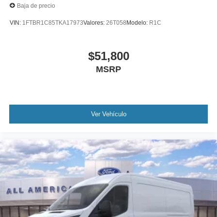
Baja de precio
VIN:
1FTBR1C85TKA17973
Valores:
26T058
Modelo:
R1C
$51,800
MSRP
Ver Vehículo