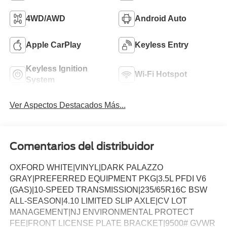
4WD/AWD
Android Auto
Apple CarPlay
Keyless Entry
Keyless Ignition
Wi-Fi Hotspot
System
Ver Aspectos Destacados Más...
Comentarios del distribuidor
OXFORD WHITE|VINYL|DARK PALAZZO
GRAY|PREFERRED EQUIPMENT PKG|3.5L PFDI V6
(GAS)|10-SPEED TRANSMISSION|235/65R16C BSW
ALL-SEASON|4.10 LIMITED SLIP AXLE|CV LOT
MANAGEMENT|NJ ENVIRONMENTAL PROTECT
FEE|FRONT LICENSE PLATE BRACKET|9500# GVWR