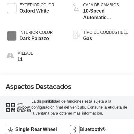
EXTERIOR COLOR
CAJA DE CAMBIOS
Oxford White
10-Speed
Automatic
Overdrive with
SelectShift®
INTERIOR COLOR
TIPO DE COMBUSTIBLE
Transmission
Dark Palazzo
Gas
MILLAJE
11
Aspectos Destacados
La disponibilidad de funciones está sujeta a la
VIEW
configuración final del vehículo. Consulte la etiqueta de
WINDOW
STICKER
la ventana para obtener más información.
Single Rear Wheel
Bluetooth®