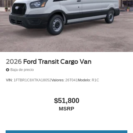
2026
Ford Transit Cargo Van
Baja de precio
VIN:
1FTBR1C8XTKA18052
Valores:
26T041
Modelo:
R1C
$51,800
MSRP