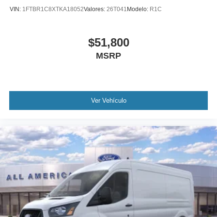
VIN:
1FTBR1C8XTKA18052
Valores:
26T041
Modelo:
R1C
$51,800
MSRP
Ver Vehículo