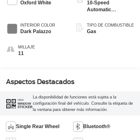
Oxford White
10-Speed
Automatic
Overdrive with
SelectShift®
INTERIOR COLOR
TIPO DE COMBUSTIBLE
Transmission
Dark Palazzo
Gas
MILLAJE
11
Aspectos Destacados
La disponibilidad de funciones está sujeta a la
VIEW
configuración final del vehículo. Consulte la etiqueta de
WINDOW
STICKER
la ventana para obtener más información.
Single Rear Wheel
Bluetooth®