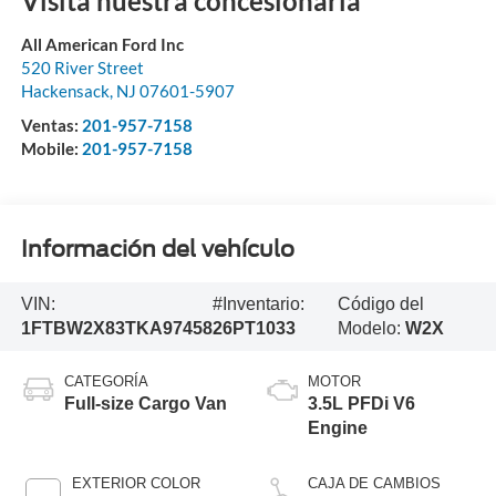
Visita nuestra concesionaria
All American Ford Inc
520 River Street
Hackensack
,
NJ
07601-5907
Ventas:
201-957-7158
Mobile:
201-957-7158
Información del vehículo
VIN:
#Inventario:
Código del
1FTBW2X83TKA97458
26PT1033
Modelo:
W2X
CATEGORÍA
MOTOR
Full-size Cargo Van
3.5L PFDi V6
Engine
EXTERIOR COLOR
CAJA DE CAMBIOS