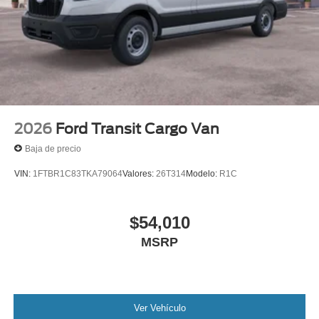
2026
Ford Transit Cargo Van
Baja de precio
VIN:
1FTBR1C83TKA79064
Valores:
26T314
Modelo:
R1C
$54,010
MSRP
Ver Vehículo