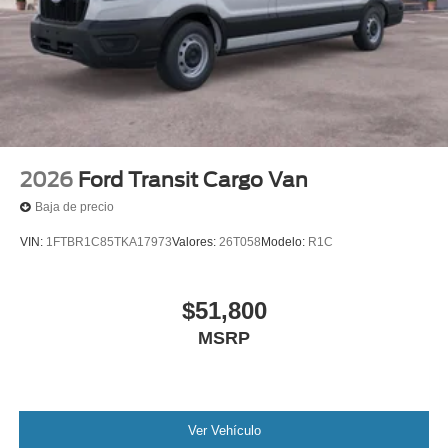
2026
Ford Transit Cargo Van
Baja de precio
VIN:
1FTBR1C85TKA17973
Valores:
26T058
Modelo:
R1C
$51,800
MSRP
Ver Vehículo