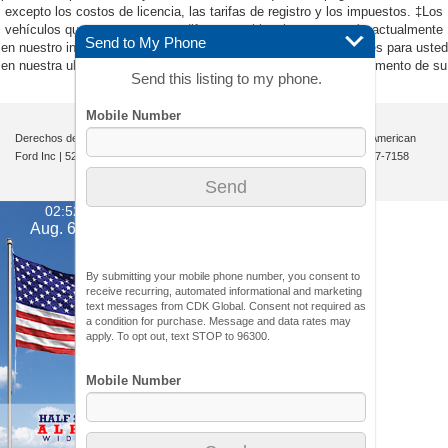
excepto los costos de licencia, las tarifas de registro y los impuestos. ‡Los
vehículos que se muestran en diferentes ubicaciones no están actualmente
Send to My Phone
en nuestro inventario (no en stock), pero pueden estar disponibles para usted
en nuestra ubicación dentro de una fecha razonable desde el momento de su
Send this listing to my phone.
solicitud, que no exceda una semana.
Derechos de autor © 2026
por
DealerOn
|
Mapa del sitio
|
Privacidad
| All American
Ford Inc
|
520 River Street,
Hackensack,
NJ
07601-5907
| Ventas:
201-957-7158
02:52 am
Aug. 6, 2026
By submitting your mobile phone number, you consent to
receive recurring, automated informational and marketing
text messages from CDK Global. Consent not required as
a condition for purchase. Message and data rates may
apply. To opt out, text STOP to 96300.