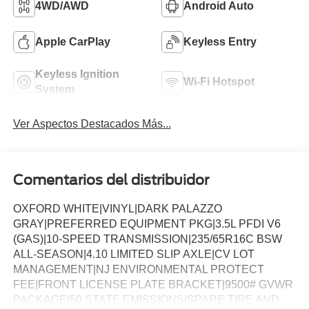
4WD/AWD
Android Auto
Apple CarPlay
Keyless Entry
Keyless Ignition
Wi-Fi Hotspot
System
Ver Aspectos Destacados Más...
Comentarios del distribuidor
OXFORD WHITE|VINYL|DARK PALAZZO
GRAY|PREFERRED EQUIPMENT PKG|3.5L PFDI V6
(GAS)|10-SPEED TRANSMISSION|235/65R16C BSW
ALL-SEASON|4.10 LIMITED SLIP AXLE|CV LOT
MANAGEMENT|NJ ENVIRONMENTAL PROTECT
FEE|FRONT LICENSE PLATE BRACKET|9500# GVWR
PACKAGE|50 STATE EMISSIONS|SPARE TIRE AND