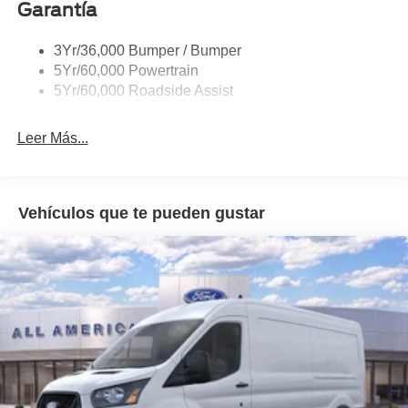
Garantía
Headlamps - Auto On/Off
Single Sliding Side Door
3Yr/36,000 Bumper / Bumper
Tire Inflator/Sealant Kit
5Yr/60,000 Powertrain
Wipers - Rain-Sensing
5Yr/60,000 Roadside Assist
Leer Más...
Vehículos que te pueden gustar