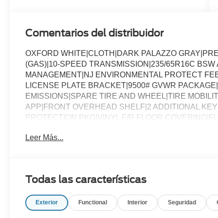
Comentarios del distribuidor
OXFORD WHITE|CLOTH|DARK PALAZZO GRAY|PREF
(GAS)|10-SPEED TRANSMISSION|235/65R16C BSW A
MANAGEMENT|NJ ENVIRONMENTAL PROTECT FEE
LICENSE PLATE BRACKET|9500# GVWR PACKAGE|
EMISSIONS|SPARE TIRE AND WHEEL|TIRE MOBILIT
APP|FRONT OVERHEAD SHELF|2 ADDITIONAL KEY
PROTECTION PKG|VINYL F/R FLOOR COVERING|
Leer Más...
Todas las características
Exterior
Functional
Interior
Seguridad