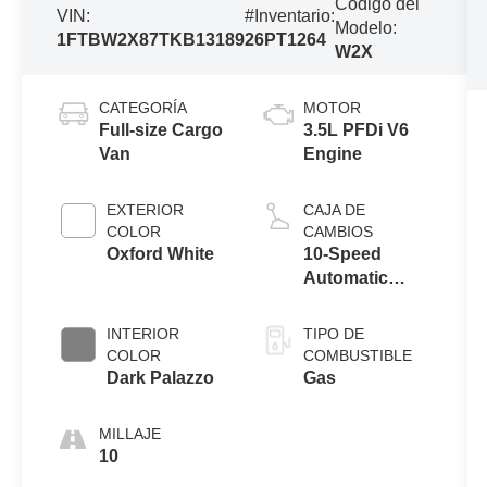
Código del
VIN:
#Inventario:
Modelo:
1FTBW2X87TKB13189
26PT1264
W2X
CATEGORÍA
MOTOR
Full-size Cargo
3.5L PFDi V6
Van
Engine
EXTERIOR
CAJA DE
COLOR
CAMBIOS
Oxford White
10-Speed
Automatic
Overdrive with
SelectShift®
INTERIOR
TIPO DE
Transmission
COLOR
COMBUSTIBLE
Dark Palazzo
Gas
MILLAJE
10