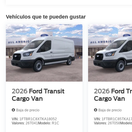
Vehículos que te pueden gustar
2026
Ford Transit
2026
Ford Tr
Cargo Van
Cargo Van
Baja de precio
Baja de precio
VIN:
1FTBR1C8XTKA18052
VIN:
1FTBR1C85TKA1
Valores:
26T041
Modelo:
R1C
Valores:
26T058
Model