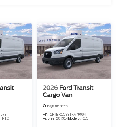
ansit
2026
Ford Transit
Cargo Van
Baja de precio
7973
VIN:
1FTBR1C83TKA79064
o:
R1C
Valores:
26T314
Modelo:
R1C