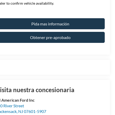
aler to confirm vehicle availability.
Pida mas información
Obtener pre-aprobado
isita nuestra concesionaria
l American Ford Inc
0 River Street
ckensack
,
NJ
07601-5907