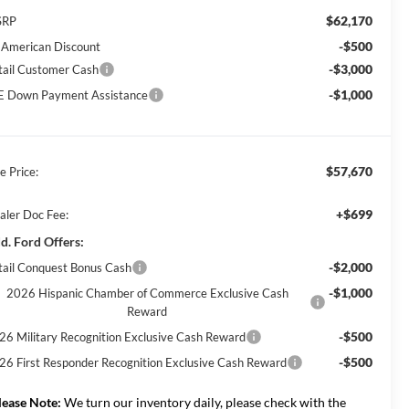
$62,170
SRP
-$500
l American Discount
-$3,000
tail Customer Cash
-$1,000
E Down Payment Assistance
$57,670
e Price:
+$699
aler Doc Fee:
d. Ford Offers:
-$2,000
tail Conquest Bonus Cash
-$1,000
2026 Hispanic Chamber of Commerce Exclusive Cash
Reward
-$500
26 Military Recognition Exclusive Cash Reward
-$500
26 First Responder Recognition Exclusive Cash Reward
lease Note:
We turn our inventory daily, please check with the