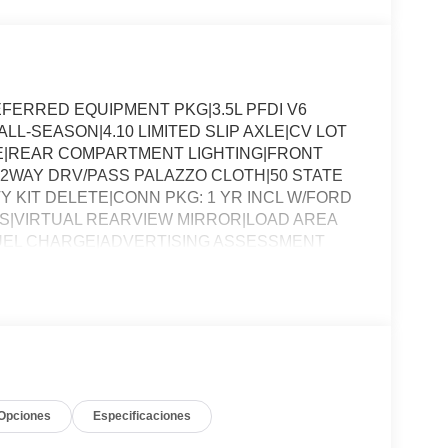
ERRED EQUIPMENT PKG|3.5L PFDI V6
LL-SEASON|4.10 LIMITED SLIP AXLE|CV LOT
|REAR COMPARTMENT LIGHTING|FRONT
2WAY DRV/PASS PALAZZO CLOTH|50 STATE
Y KIT DELETE|CONN PKG: 1 YR INCL W/FORD
S|VIRTUAL REARVIEW MIRROR|LOAD AREA
FUEL CHARGE|ADVERTISING ASSESSMENT
Opciones
Especificaciones