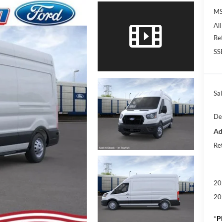
M
Al
Re
SS
Sal
De
Ad
Re
20
20
*
P