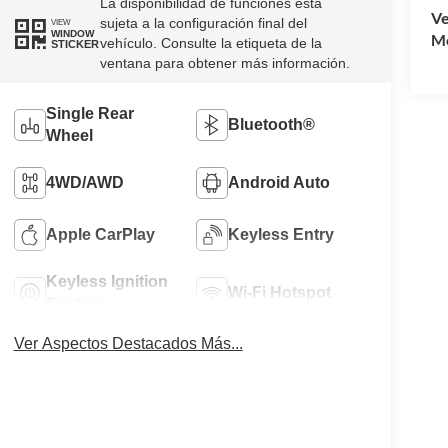
La disponibilidad de funciones está
Ve
sujeta a la configuración final del
VIEW
WINDOW
Mo
vehículo. Consulte la etiqueta de la
STICKER
ventana para obtener más información.
Single Rear
Bluetooth®
Wheel
4WD/AWD
Android Auto
Apple CarPlay
Keyless Entry
Keyless Ignition
Wi-Fi Hotspot
System
Ver Aspectos Destacados Más...