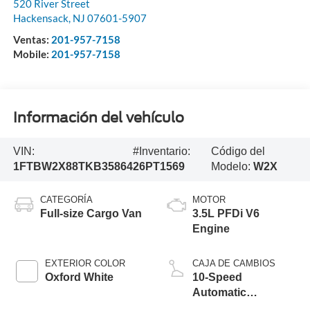
520 River Street
Hackensack
,
NJ
07601-5907
Ventas:
201-957-7158
Mobile:
201-957-7158
Información del vehículo
VIN:
#Inventario:
Código del
1FTBW2X88TKB35864
26PT1569
Modelo:
W2X
CATEGORÍA
MOTOR
Full-size Cargo Van
3.5L PFDi V6
Engine
EXTERIOR COLOR
CAJA DE CAMBIOS
Oxford White
10-Speed
Automatic
Overdrive with