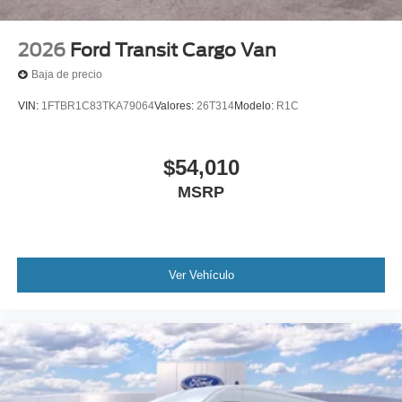
2026
Ford Transit Cargo Van
Baja de precio
VIN:
1FTBR1C83TKA79064
Valores:
26T314
Modelo:
R1C
$54,010
MSRP
Ver Vehículo