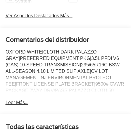
System
Ver Aspectos Destacados Más...
Comentarios del distribuidor
OXFORD WHITE|CLOTH|DARK PALAZZO
GRAY|PREFERRED EQUIPMENT PKG|3.5L PFDI V6
(GAS)|10-SPEED TRANSMISSION|235/65R16C BSW
ALL-SEASON|4.10 LIMITED SLIP AXLE|CV LOT
MANAGEMENT|NJ ENVIRONMENTAL PROTECT
FEE|FRONT LICENSE PLATE BRACKET|9500# GVWR
PACKAGE|2WAY DRV/PASS PALAZZO CLOTH|50
STATE EMISSIONS|SPARE TIRE AND WHEEL|TIRE
Leer Más...
MOBILITY KIT DELETE|CONN PKG: 1 YR INCL
W/FORD APP|FRONT OVERHEAD SHELF|2
ADDITIONAL KEYS|VIRTUAL REARVIEW
MIRROR|LOAD AREA PROTECTION PKG|VINYL F/R
Todas las características
FLOOR COVERING|FUEL CHARGE|ADVERTISING