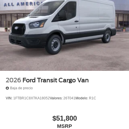
2026
Ford Transit Cargo Van
Baja de precio
VIN:
1FTBR1C8XTKA18052
Valores:
26T041
Modelo:
R1C
$51,800
MSRP