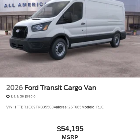
2026
Ford Transit Cargo Van
Baja de precio
VIN:
1FTBR1C89TKB35508
Valores:
26T685
Modelo:
R1C
$54,195
MSRP