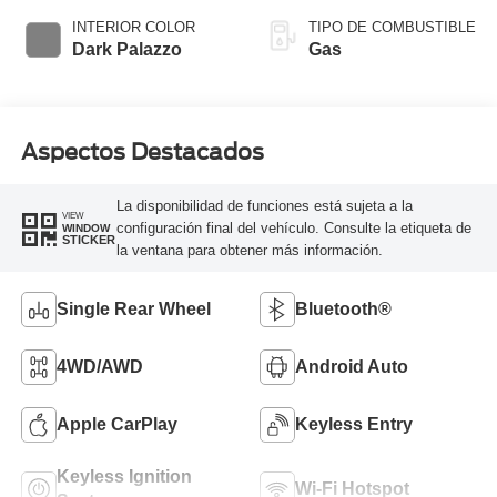
SelectShift®
INTERIOR COLOR
TIPO DE COMBUSTIBLE
Transmission
Dark Palazzo
Gas
Aspectos Destacados
La disponibilidad de funciones está sujeta a la
VIEW
configuración final del vehículo. Consulte la etiqueta de
WINDOW
STICKER
la ventana para obtener más información.
Single Rear Wheel
Bluetooth®
4WD/AWD
Android Auto
Apple CarPlay
Keyless Entry
Keyless Ignition
Wi-Fi Hotspot