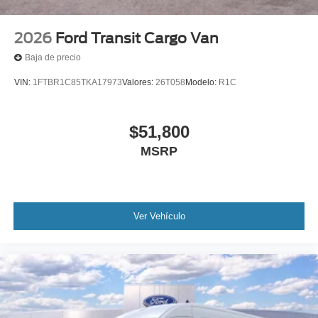
2026
Ford Transit Cargo Van
Baja de precio
VIN:
1FTBR1C85TKA17973
Valores:
26T058
Modelo:
R1C
$51,800
MSRP
Ver Vehículo