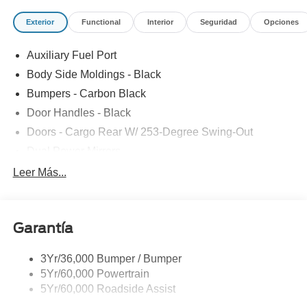
ASSESSMENT
Exterior
Functional
Interior
Seguridad
Opciones
Auxiliary Fuel Port
Body Side Moldings - Black
Bumpers - Carbon Black
Door Handles - Black
Doors - Cargo Rear W/ 253-Degree Swing-Out
Dual Power Mirrors
Easy Fuel Capless Filler
Leer Más...
Glass - Solar-Tinted
Headlamp Courtesy Delay
Garantía
Headlamps - Auto On/Off
Single Sliding Side Door
3Yr/36,000 Bumper / Bumper
Tire Inflator/Sealant Kit
5Yr/60,000 Powertrain
Wipers - Rain-Sensing
5Yr/60,000 Roadside Assist