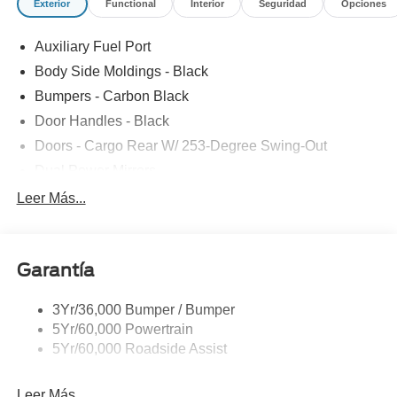
Exterior
Functional
Interior
Seguridad
Opciones
Auxiliary Fuel Port
Body Side Moldings - Black
Bumpers - Carbon Black
Door Handles - Black
Doors - Cargo Rear W/ 253-Degree Swing-Out
Dual Power Mirrors
Easy Fuel Capless Filler
Leer Más...
Glass - Solar-Tinted
Headlamp Courtesy Delay
Garantía
Headlamps - Auto On/Off
Single Sliding Side Door
3Yr/36,000 Bumper / Bumper
Tire Inflator/Sealant Kit
5Yr/60,000 Powertrain
Wipers - Rain-Sensing
5Yr/60,000 Roadside Assist
Leer Más...