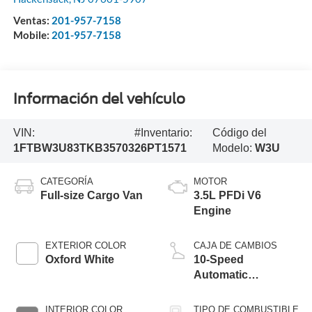
Ventas:
201-957-7158
Mobile:
201-957-7158
Información del vehículo
VIN:
#Inventario:
Código del
1FTBW3U83TKB35703
26PT1571
Modelo:
W3U
CATEGORÍA
MOTOR
Full-size Cargo Van
3.5L PFDi V6
Engine
EXTERIOR COLOR
CAJA DE CAMBIOS
Oxford White
10-Speed
Automatic
Overdrive with
SelectShift®
INTERIOR COLOR
TIPO DE COMBUSTIBLE