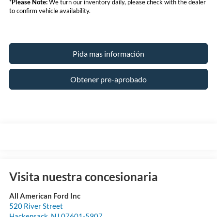
*
Please Note:
We turn our inventory daily, please check with the dealer
to confirm vehicle availability.
Pida mas información
Obtener pre-aprobado
Visita nuestra concesionaria
All American Ford Inc
520 River Street
Hackensack
,
NJ
07601-5907