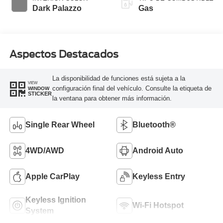
Transmission
Dark Palazzo
Gas
Aspectos Destacados
La disponibilidad de funciones está sujeta a la
VIEW
configuración final del vehículo. Consulte la etiqueta de
WINDOW
STICKER
la ventana para obtener más información.
Single Rear Wheel
Bluetooth®
4WD/AWD
Android Auto
Apple CarPlay
Keyless Entry
Keyless Ignition
Wi-Fi Hotspot
System