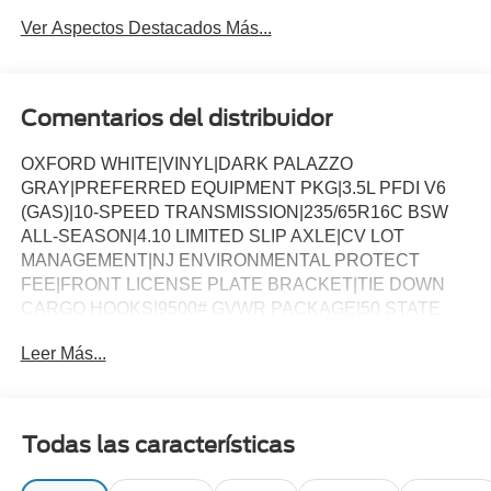
Ver Aspectos Destacados Más...
Comentarios del distribuidor
OXFORD WHITE|VINYL|DARK PALAZZO
GRAY|PREFERRED EQUIPMENT PKG|3.5L PFDI V6
(GAS)|10-SPEED TRANSMISSION|235/65R16C BSW
ALL-SEASON|4.10 LIMITED SLIP AXLE|CV LOT
MANAGEMENT|NJ ENVIRONMENTAL PROTECT
FEE|FRONT LICENSE PLATE BRACKET|TIE DOWN
CARGO HOOKS|9500# GVWR PACKAGE|50 STATE
EMISSIONS|SPARE TIRE AND WHEEL|TIRE MOBILITY
Leer Más...
KIT DELETE|CONN PKG: 1 YR INCL W/FORD
APP|FRONT OVERHEAD SHELF|2 ADDITIONAL
KEYS|VIRTUAL REARVIEW MIRROR|LOAD AREA
PROTECTION PKG|VINYL F/R FLOOR
Todas las características
COVERING|FUEL CHARGE|ADVERTISING
ASSESSMENT