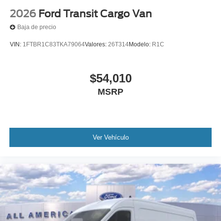
2026
Ford Transit Cargo Van
Baja de precio
VIN:
1FTBR1C83TKA79064
Valores:
26T314
Modelo:
R1C
$54,010
MSRP
Ver Vehículo