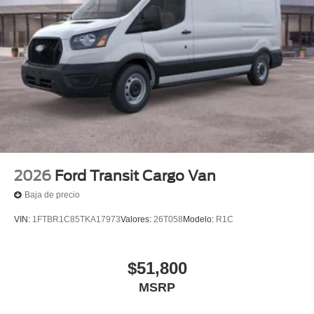
2026
Ford Transit Cargo Van
Baja de precio
VIN:
1FTBR1C85TKA17973
Valores:
26T058
Modelo:
R1C
$51,800
MSRP