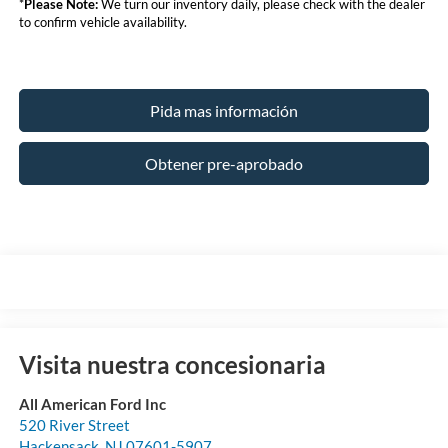
*
Please Note:
We turn our inventory daily, please check with the dealer
to confirm vehicle availability.
Pida mas información
Obtener pre-aprobado
Visita nuestra concesionaria
All American Ford Inc
520 River Street
Hackensack
,
NJ
07601-5907