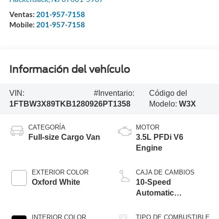
Ventas:
201-957-7158
Mobile:
201-957-7158
Información del vehículo
VIN:
#Inventario:
Código del
1FTBW3X89TKB12809
26PT1358
Modelo:
W3X
CATEGORÍA
MOTOR
Full-size Cargo Van
3.5L PFDi V6
Engine
EXTERIOR COLOR
CAJA DE CAMBIOS
Oxford White
10-Speed
Automatic
Overdrive with
SelectShift®
INTERIOR COLOR
TIPO DE COMBUSTIBLE