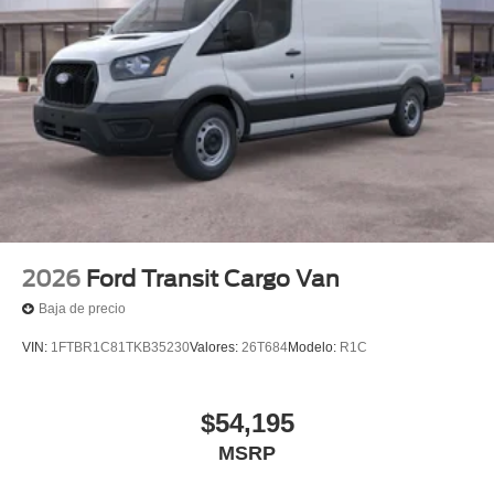
2026
Ford Transit Cargo Van
Baja de precio
VIN:
1FTBR1C81TKB35230
Valores:
26T684
Modelo:
R1C
$54,195
MSRP