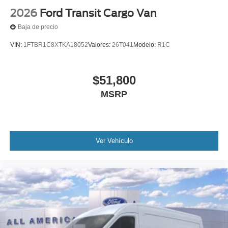
2026
Ford Transit Cargo Van
Baja de precio
VIN:
1FTBR1C8XTKA18052
Valores:
26T041
Modelo:
R1C
$51,800
MSRP
Ver Vehículo