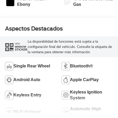
Transmission
Ebony
Gas
Aspectos Destacados
La disponibilidad de funciones está sujeta a la
VIEW
configuración final del vehículo. Consulte la etiqueta de
WINDOW
STICKER
la ventana para obtener más información.
Single Rear Wheel
Bluetooth®
Android Auto
Apple CarPlay
Keyless Ignition
Keyless Entry
System
Automatic High
Wi-Fi Hotspot
Beams