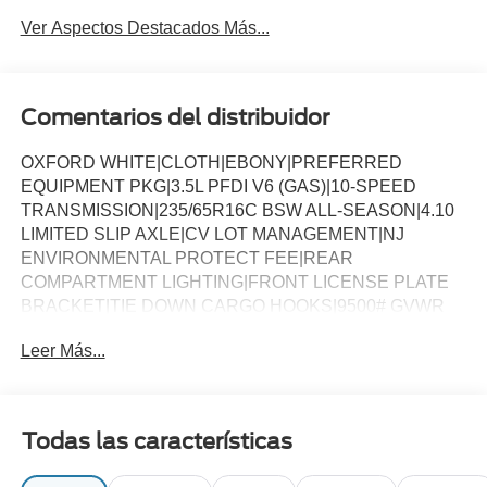
Ver Aspectos Destacados Más...
Comentarios del distribuidor
OXFORD WHITE|CLOTH|EBONY|PREFERRED
EQUIPMENT PKG|3.5L PFDI V6 (GAS)|10-SPEED
TRANSMISSION|235/65R16C BSW ALL-SEASON|4.10
LIMITED SLIP AXLE|CV LOT MANAGEMENT|NJ
ENVIRONMENTAL PROTECT FEE|REAR
COMPARTMENT LIGHTING|FRONT LICENSE PLATE
BRACKET|TIE DOWN CARGO HOOKS|9500# GVWR
PACKAGE|2WAY D/P NO ARM REST EB CLTH|50
Leer Más...
STATE EMISSIONS|SPARE TIRE AND WHEEL|TIRE
MOBILITY KIT DELETE|CONN PKG: 1 YR INCL
W/FORD APP|FRONT OVERHEAD SHELF|2
ADDITIONAL KEYS|VIRTUAL REARVIEW
Todas las características
MIRROR|LOAD AREA PROTECTION PKG|VINYL F/R
FLOOR COVERING|FUEL CHARGE|ADVERTISING