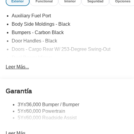
Exterior
Functional
Interior
Seguridad
Opciones
ASSESSMENT|REQUIRED FOR E-TRANSIT-350
CARGO BASE
Auxiliary Fuel Port
Body Side Moldings - Black
Bumpers - Carbon Black
Door Handles - Black
Doors - Cargo Rear W/ 253-Degree Swing-Out
Dual Power Mirrors
Easy Fuel Capless Filler
Leer Más...
Glass - Solar-Tinted
Headlamp Courtesy Delay
Garantía
Headlamps - Auto On/Off
Single Sliding Side Door
3Yr/36,000 Bumper / Bumper
Tire Inflator/Sealant Kit
5Yr/60,000 Powertrain
Wipers - Rain-Sensing
5Yr/60,000 Roadside Assist
Leer Más...