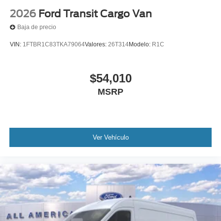
2026
Ford Transit Cargo Van
Baja de precio
VIN:
1FTBR1C83TKA79064
Valores:
26T314
Modelo:
R1C
$54,010
MSRP
Ver Vehículo