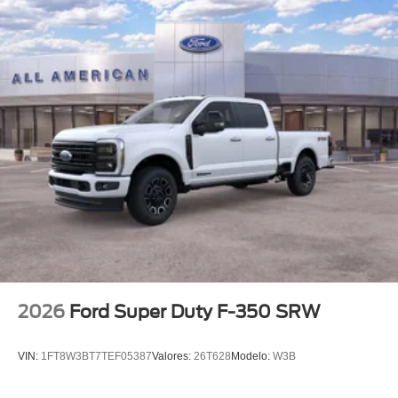
Be sure to stay tuned for more details about this amazing
new Bronco from Ford and Filson!
2026
Ford Super Duty F-350 SRW
VIN:
1FT8W3BT7TEF05387
Valores:
26T628
Modelo:
W3B