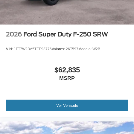
2026
Ford Super Duty F-250 SRW
VIN:
1FT7W2BA5TEE93776
Valores:
26T597
Modelo:
W2B
$62,835
MSRP
Ver Vehículo