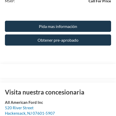
Call For Price
MSRP:
Pida mas información
Obtener pre-aprobado
Visita nuestra concesionaria
All American Ford Inc
520 River Street
Hackensack
,
NJ
07601-5907