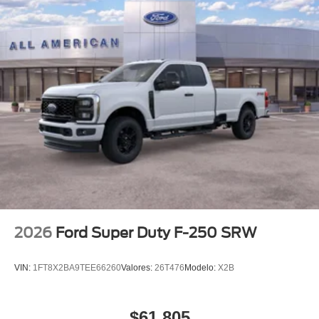
2026
Ford Super Duty F-250 SRW
VIN:
1FT8X2BA9TEE66260
Valores:
26T476
Modelo:
X2B
$61,805