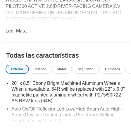
PILOT360 ACTIVE 2.0|DRIVER-FACING CAMERA|CV
LOT MANAGEMENT|NJ ENVIRONMENTAL PROTECT
FEE|STEALTH PERFORMANCE
PACKAGE|P285/40R24 A/S BSW TIRES|24 EBONY
Leer Más...
PAINTED ALUM WHEEL|FLR LNERS RW 1&2 W/O
CRPET MAT|OFF-ROAD UNDERBODY
SHIELD|BLUECRUISE EQUIP:1YR+90D
PLAN|DRIVER'S PACKAGE|PANORAMIC VISTA
Todas las características
ROOF|RUNNING BOARD-POWER
DEPLOYABLE|WIRELESS CHARGING PAD|STEALTH
Exterior
Interior
Motor
Seguridad
Opciones
APPEARANCE PACKAGE|HEAVY DUTY TRAILER
TOW|CONN PKG: 1 TIME 7YR|KEYLESS ENTRY
20" x 8.5" Ebony Bright Machined Aluminum Wheels
ILLUMINTD KEYPAD|FRONT LICENSE PLATE
When unavailable, 64R will be replaced with 22" x 9.0"
BRACKET|FUEL CHARGE|ADVERTISING
magnetite painted aluminum wheel with P275/50R22
ASSESSMENT
AS BSW tires (64B).
Auto On/Off Reflector Led Low/High Beam Auto High-
Beam Daytime Running Lights Preference Setting
Headlamps w/Delay-Off
Black Power Heated Side Mirrors w/Power Folding