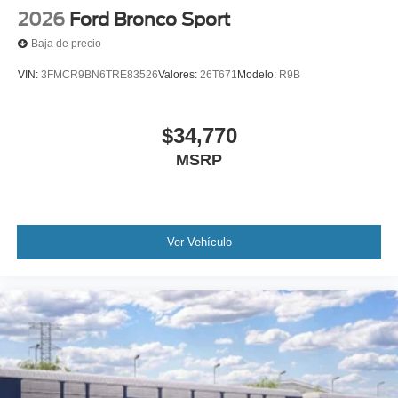
2026
Ford Bronco Sport
Baja de precio
VIN:
3FMCR9BN6TRE83526
Valores:
26T671
Modelo:
R9B
$34,770
MSRP
Ver Vehículo