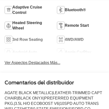
Adaptive Cruise
Bluetooth®
Control
Heated Steering
Remote Start
Wheel
3rd Row Seating
4WD/AWD
Android Auto
Apple CarPlay
Ver Aspectos Destacados Más...
Comentarios del distribuidor
AGATE BLACK METALLIC|LEATHER-TRIMMED CAPT
CHAIR|BLACK ONYX|PREFERRED EQUIPMENT
PKG.|3.5L H/O ECOBOOST V6|10SPD AUTO TRANS
W/SLCTSHFT|50 STATE EMISSIONS|FORD CO-