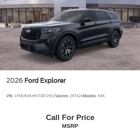
Speed Sensitive Rain Detecting Variable Intermittent
Wipers
Split Gate Power Liftgate/Tailgate Rear Cargo Access
Stainless Steel Side Windows Trim and Black Front
Windshield Trim
Steel Spare Wheel
Tailgate/Rear Door Lock Included w/Power Door Locks
2026
Ford Explorer
VIN:
1FMUK8KH6TGB72652
Valores:
26T424
Modelo:
K8K
Call For Price
MSRP