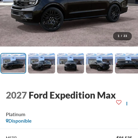
1
/
23
2027
Ford Expedition Max
Platinum
Disponible
$91,535
MSRP