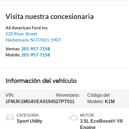
Visita nuestra concesionaria
All American Ford Inc
520 River Street
Hackensack
,
NJ
07601-5907
Ventas:
201-957-7158
Mobile:
201-957-7158
Información del vehículo
VIN:
#Inventario:
Código del
1FMJK1MG4VEA01945
27PT011
Modelo:
K1M
CATEGORÍA
MOTOR
Sport Utility
3.5L EcoBoost® V6
Engine