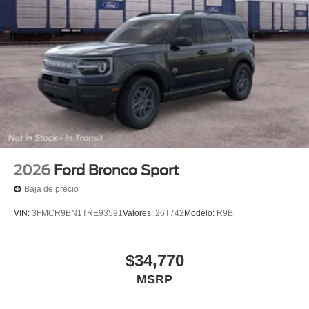
2026
Ford Bronco Sport
Baja de precio
VIN:
3FMCR9BN1TRE93591
Valores:
26T742
Modelo:
R9B
$34,770
MSRP