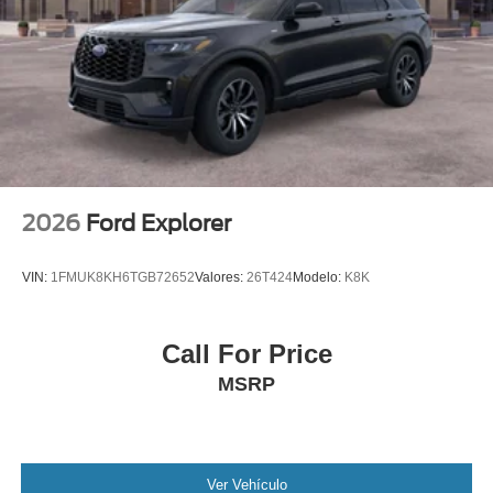
2026
Ford Explorer
VIN:
1FMUK8KH6TGB72652
Valores:
26T424
Modelo:
K8K
Call For Price
MSRP
Ver Vehículo