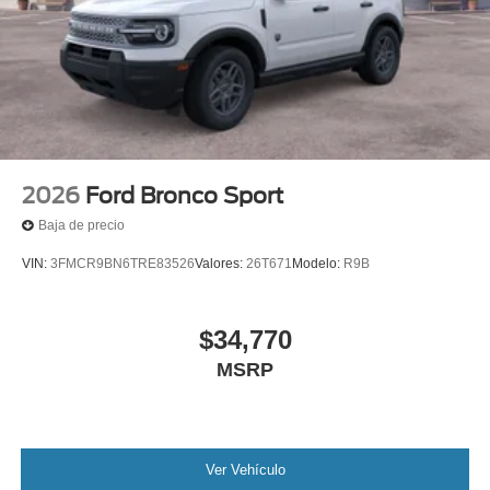
2026
Ford Bronco Sport
Baja de precio
VIN:
3FMCR9BN6TRE83526
Valores:
26T671
Modelo:
R9B
$34,770
MSRP
Ver Vehículo