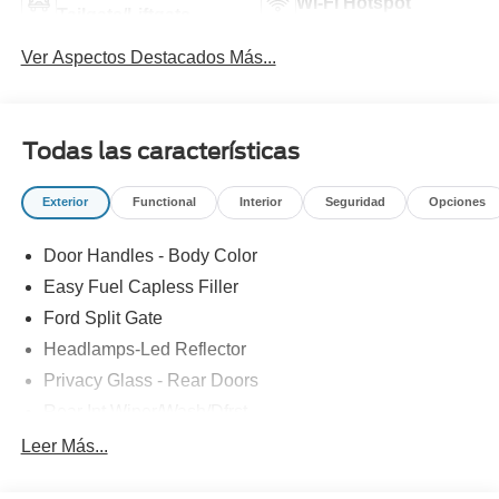
Wi-Fi Hotspot
Tailgate/Liftgate
Ver Aspectos Destacados Más...
Todas las características
Exterior
Functional
Interior
Seguridad
Opciones
Door Handles - Body Color
Easy Fuel Capless Filler
Ford Split Gate
Headlamps-Led Reflector
Privacy Glass - Rear Doors
Rear Int Wiper/Wash/Dfrst
Roof-Rack Side Rails-Black
Leer Más...
Running Boards - Fixed