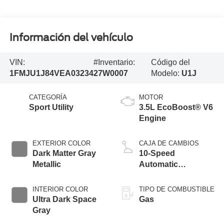
Información del vehículo
VIN:
#Inventario:
Código del
1FMJU1J84VEA03234
27W0007
Modelo:
U1J
CATEGORÍA
MOTOR
Sport Utility
3.5L EcoBoost® V6
Engine
EXTERIOR COLOR
CAJA DE CAMBIOS
Dark Matter Gray
10-Speed
Metallic
Automatic
Transmission with
SelectShift®
INTERIOR COLOR
TIPO DE COMBUSTIBLE
Capability
Ultra Dark Space
Gas
Gray