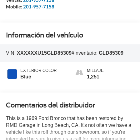
Ventas:
201-957-7158
Mobile:
201-957-7158
Información del vehículo
VIN:
XXXXXXU15GLD85309
#Inventario:
GLD85309
EXTERIOR COLOR
MILLAJE
Blue
1,251
Comentarios del distribuidor
This is a 1969 Ford Bronco that has been restored by
RMD Garage in Long Beach, CA. It's not often we have a
vehicle like this roll through our showroom, so if you're
interested be sure to give us a call for more information