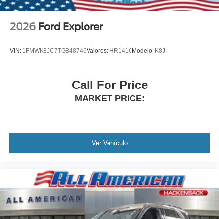
2026
Ford Explorer
VIN:
1FMWK8JC7TGB48746
Valores:
HR1416
Modelo:
K8J
Call For Price
MARKET PRICE:
Ver Vehículo