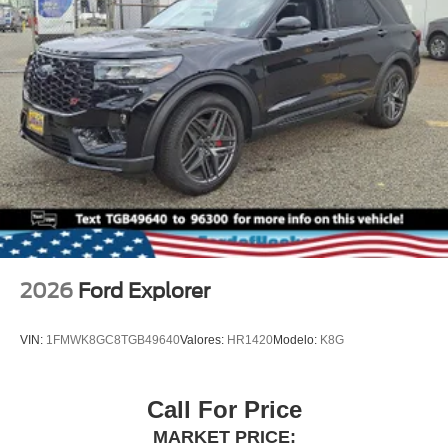
2026
Ford Explorer
VIN:
1FMWK8GC8TGB49640
Valores:
HR1420
Modelo:
K8G
Call For Price
MARKET PRICE: