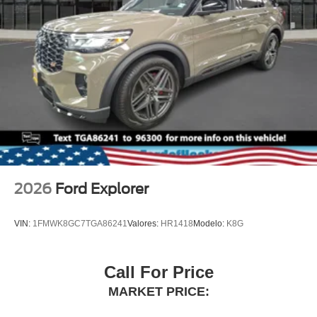
2026
Ford Explorer
VIN:
1FMWK8GC7TGA86241
Valores:
HR1418
Modelo:
K8G
Call For Price
MARKET PRICE: