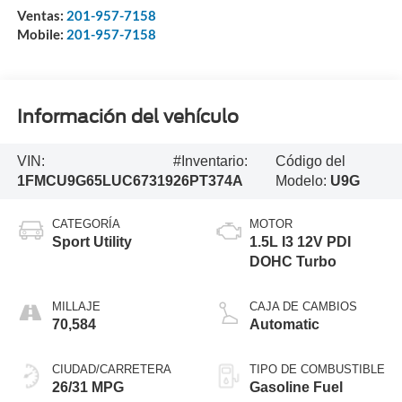
Ventas:
201-957-7158
Mobile:
201-957-7158
Información del vehículo
VIN:
#Inventario:
Código del
1FMCU9G65LUC67319
26PT374A
Modelo:
U9G
CATEGORÍA
MOTOR
Sport Utility
1.5L I3 12V PDI
DOHC Turbo
MILLAJE
CAJA DE CAMBIOS
70,584
Automatic
CIUDAD/CARRETERA
TIPO DE COMBUSTIBLE
26/31 MPG
Gasoline Fuel