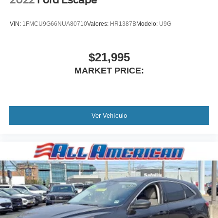
VIN:
1FMCU9G66NUA80710
Valores:
HR1387B
Modelo:
U9G
$21,995
MARKET PRICE:
Ver Vehículo