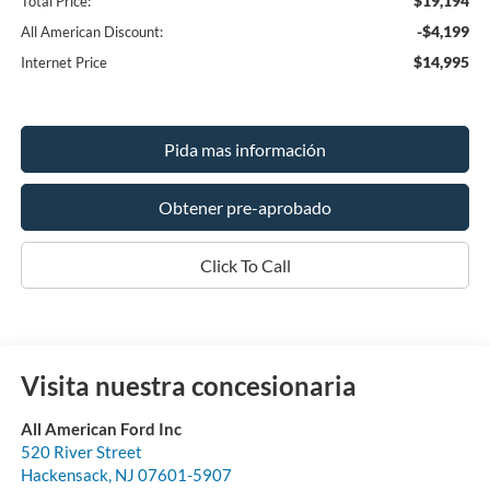
$19,194
Total Price:
-$4,199
All American Discount:
$14,995
Internet Price
Pida mas información
Obtener pre-aprobado
Click To Call
Visita nuestra concesionaria
All American Ford Inc
520 River Street
Hackensack
,
NJ
07601-5907