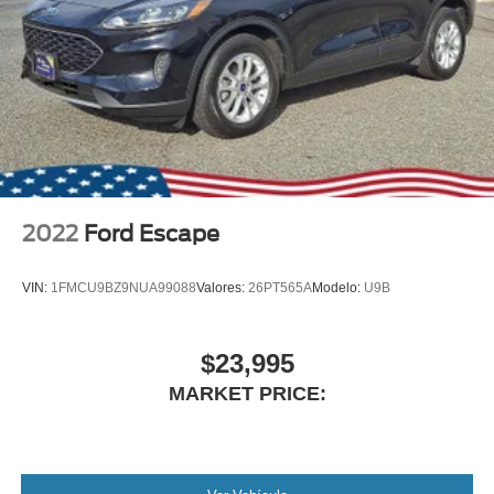
2022
Ford Escape
VIN:
1FMCU9BZ9NUA99088
Valores:
26PT565A
Modelo:
U9B
$23,995
MARKET PRICE: