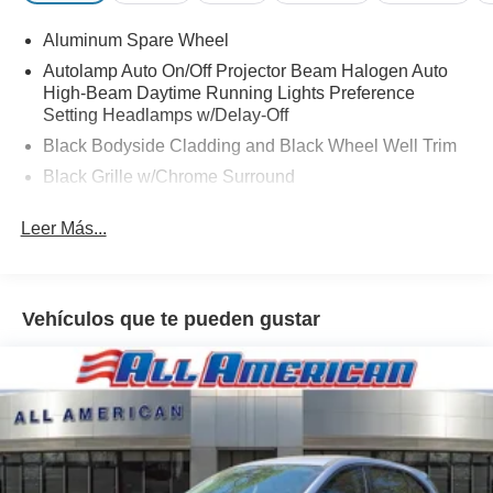
Aluminum Spare Wheel
Autolamp Auto On/Off Projector Beam Halogen Auto
High-Beam Daytime Running Lights Preference
Setting Headlamps w/Delay-Off
Black Bodyside Cladding and Black Wheel Well Trim
Black Grille w/Chrome Surround
Black Rear Bumper w/Metal-Look Rub Strip/Fascia
Leer Más...
Accent
Body-Colored Door Handles
Body-Colored Front Bumper w/Metal-Look Rub
Strip/Fascia Accent and Black Bumper Insert
Vehículos que te pueden gustar
Body-Colored Power Heated Side Mirrors w/Manual
Folding
Chrome Side Windows Trim
Compact Spare Tire Mounted Inside Under Cargo
Deep Tinted Glass
Fixed Rear Window w/Wiper and Defroster