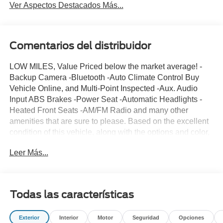
Ver Aspectos Destacados Más...
Comentarios del distribuidor
LOW MILES, Value Priced below the market average! -
Backup Camera -Bluetooth -Auto Climate Control Buy
Vehicle Online, and Multi-Point Inspected -Aux. Audio
Input ABS Brakes -Power Seat -Automatic Headlights -
Heated Front Seats -AM/FM Radio and many other
amenities that are sure to please. Based on the excellent
condition of this vehicle, along with the options and color,
this Ford Escape is sure to sell fast. Multi-Point Inspection
Leer Más...
Todas las características
Exterior
Interior
Motor
Seguridad
Opciones