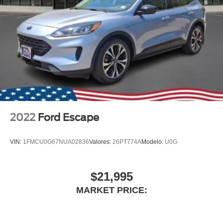
Fully Galvanized Steel Panels
Headlights-Automatic Highbeams
LED Brakelights
Liftgate Rear Cargo Access
Lip Spoiler
Perimeter/Approach Lights
Speed Sensitive Variable Intermittent Wipers
Tailgate/Rear Door Lock Included w/Power Door Locks
2022
Ford Escape
Tires: 225/65R17 AS BSW -inc: mini spare
Wheels: 17" Shadow Silver-Painted Aluminum
VIN:
1FMCU0G67NUA02836
Valores:
26PT774A
Modelo:
U0G
$21,995
MARKET PRICE: