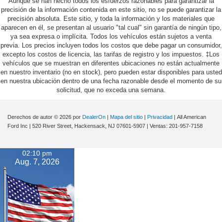
Aunque se han hecho todos los esfuerzos razonables para garantizar la
precisión de la información contenida en este sitio, no se puede garantizar la
precisión absoluta. Este sitio, y toda la información y los materiales que
aparecen en él, se presentan al usuario "tal cual" sin garantía de ningún tipo,
ya sea expresa o implícita. Todos los vehículos están sujetos a venta
previa. Los precios incluyen todos los costos que debe pagar un consumidor,
excepto los costos de licencia, las tarifas de registro y los impuestos. ‡Los
vehículos que se muestran en diferentes ubicaciones no están actualmente
en nuestro inventario (no en stock), pero pueden estar disponibles para usted
en nuestra ubicación dentro de una fecha razonable desde el momento de su
solicitud, que no exceda una semana.
Derechos de autor © 2026
por
DealerOn
|
Mapa del sitio
|
Privacidad
| All American
Ford Inc
|
520 River Street,
Hackensack,
NJ
07601-5907
| Ventas:
201-957-7158
02:10 pm
Aug. 7, 2026