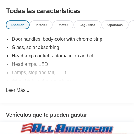
Route 17 South, Paramus, NJ 07652.
Todas las características
Exterior
Interior
Motor
Seguridad
Opciones
Door handles, body-color with chrome strip
Glass, solar absorbing
Headlamp control, automatic on and off
Headlamps, LED
Lamps, stop and tail, LED
Windshield, solar absorbing
Wiper, rear intermittent with washer
Leer Más...
Vehículos que te pueden gustar