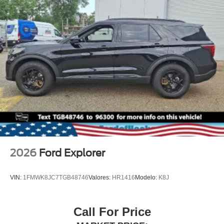
2026
Ford Explorer
VIN:
1FMWK8JC7TGB48746
Valores:
HR1416
Modelo:
K8J
Call For Price