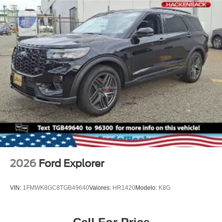
2026
Ford Explorer
VIN:
1FMWK8GC8TGB49640
Valores:
HR1420
Modelo:
K8G