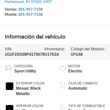
Hackensack
,
NJ
07601-5907
Ventas:
201-957-7158
Mobile:
201-957-7158
Información del vehículo
VIN:
#Inventario:
Código del Modelo:
1G1FZ6S09P4175679
U1763A
1FG48
CATEGORÍA
MOTOR
Sport Utility
Electric
EXTERIOR COLOR
CAJA DE CAMBIOS
Mosaic Black
Automatic
Metallic
INTERIOR COLOR
TIPO DE COMBUSTIBLE