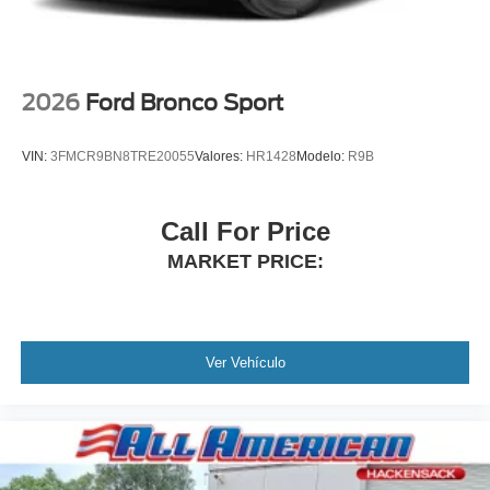
2026
Ford Bronco Sport
VIN:
3FMCR9BN8TRE20055
Valores:
HR1428
Modelo:
R9B
Call For Price
MARKET PRICE:
Ver Vehículo