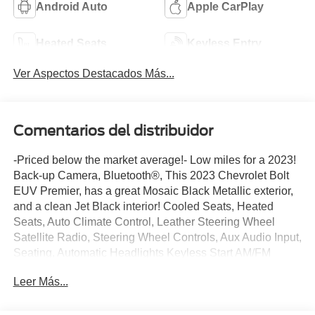
Android Auto
Apple CarPlay
Heated Seats
Keyless Entry
Ver Aspectos Destacados Más...
Comentarios del distribuidor
-Priced below the market average!- Low miles for a 2023!
Back-up Camera, Bluetooth®, This 2023 Chevrolet Bolt
EUV Premier, has a great Mosaic Black Metallic exterior,
and a clean Jet Black interior! Cooled Seats, Heated
Seats, Auto Climate Control, Leather Steering Wheel
Satellite Radio, Steering Wheel Controls, Aux Audio Input,
Seating, Automatic Headlights Keyless Start AM/FM
Radio Rain Sensing Wipers Multi-Point Inspection,
Leer Más...
Stability Control, ABS Brakes Satellite Radio Front Wheel
Drive Power Lift Gate Call to confirm availability and
schedule a no-obligation test drive! We are located at 375