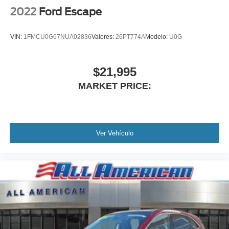
2022
Ford Escape
VIN:
1FMCU0G67NUA02836
Valores:
26PT774A
Modelo:
U0G
$21,995
MARKET PRICE:
Ver Vehículo