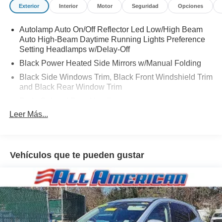
Exterior
Interior
Motor
Seguridad
Opciones
Autolamp Auto On/Off Reflector Led Low/High Beam
Auto High-Beam Daytime Running Lights Preference
Setting Headlamps w/Delay-Off
Black Power Heated Side Mirrors w/Manual Folding
Black Side Windows Trim, Black Front Windshield Trim
and Black Rear Window Trim
Body-Colored Door Handles
Leer Más...
Body-Colored Front Bumper
Body-Colored Rear Bumper w/Black Rub Strip/Fascia
Accent
Chrome Bodyside Insert, Black Bodyside Cladding and
Vehículos que te pueden gustar
Black Wheel Well Trim
Compact Spare Tire Mounted Inside Under Cargo
Deep Tinted Glass
Fixed Rear Window w/Wiper and Defroster
Galvanized Steel/Aluminum Panels