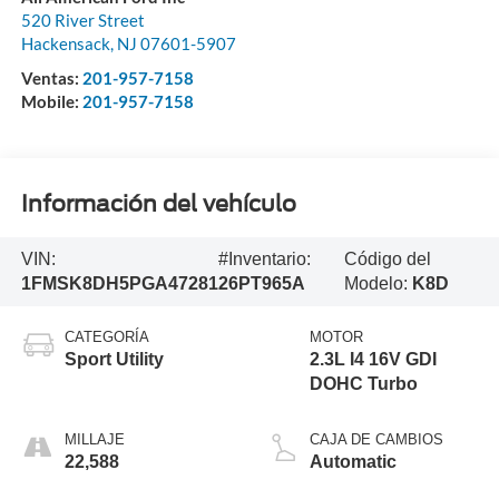
520 River Street
Hackensack
,
NJ
07601-5907
Ventas:
201-957-7158
Mobile:
201-957-7158
Información del vehículo
VIN:
#Inventario:
Código del
1FMSK8DH5PGA47281
26PT965A
Modelo:
K8D
CATEGORÍA
MOTOR
Sport Utility
2.3L I4 16V GDI
DOHC Turbo
MILLAJE
CAJA DE CAMBIOS
22,588
Automatic