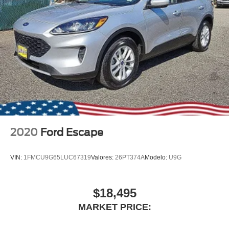
Grille w/Chrome Bar
Headlights-Automatic Highbeams
LED Brakelights
Lip Spoiler
Perimeter/Approach Lights
Power Liftgate Rear Cargo Access
Speed Sensitive Variable Intermittent Wipers
Steel Spare Wheel
Tailgate/Rear Door Lock Included w/Power Door Locks
2020
Ford Escape
Tires: P255/65R18 AS BSW -inc: mini spare
Wheels: 18" 5-Spoke Silver-Painted Aluminum
VIN:
1FMCU9G65LUC67319
Valores:
26PT374A
Modelo:
U9G
$18,495
MARKET PRICE: