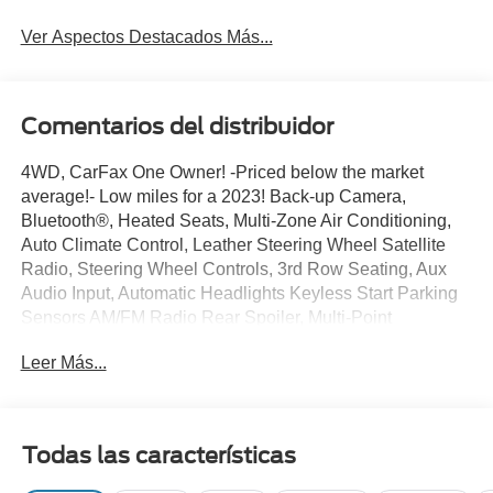
Ver Aspectos Destacados Más...
Comentarios del distribuidor
4WD, CarFax One Owner! -Priced below the market
average!- Low miles for a 2023! Back-up Camera,
Bluetooth®, Heated Seats, Multi-Zone Air Conditioning,
Auto Climate Control, Leather Steering Wheel Satellite
Radio, Steering Wheel Controls, 3rd Row Seating, Aux
Audio Input, Automatic Headlights Keyless Start Parking
Sensors AM/FM Radio Rear Spoiler, Multi-Point
Inspection, Park Distance Control Turbocharged, Stability
Leer Más...
Control, ABS Brakes Satellite Radio Power Lift Gate Call
to confirm availability and schedule a no-obligation test
drive! We are located at 375 Route 17 South, Paramus,
NJ 07652.
Todas las características