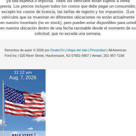
ya sea expresa o implícita. Todos los vehículos están sujetos a venta
previa. Los precios incluyen todos los costos que debe pagar un consumidor,
excepto los costos de licencia, las tarifas de registro y los impuestos. ‡Los
vehículos que se muestran en diferentes ubicaciones no están actualmente
en nuestro inventario (no en stock), pero pueden estar disponibles para usted
en nuestra ubicación dentro de una fecha razonable desde el momento de su
solicitud, que no exceda una semana.
Derechos de autor © 2026
por
DealerOn
|
Mapa del sitio
|
Privacidad
| All American
Ford Inc
|
520 River Street,
Hackensack,
NJ
07601-5907
| Ventas:
201-957-7158
11:12 am
Aug. 7, 2026