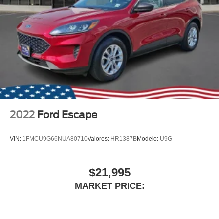
2022
Ford Escape
VIN:
1FMCU9G66NUA80710
Valores:
HR1387B
Modelo:
U9G
$21,995
MARKET PRICE: