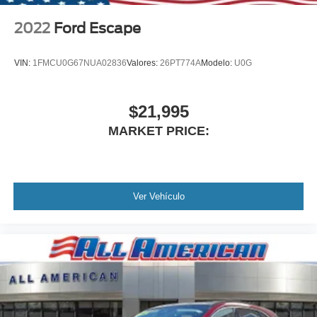
2022
Ford Escape
VIN:
1FMCU0G67NUA02836
Valores:
26PT774A
Modelo:
U0G
$21,995
MARKET PRICE:
Ver Vehículo