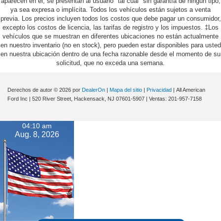
aparecen en él, se presentan al usuario "tal cual" sin garantía de ningún tipo,
ya sea expresa o implícita. Todos los vehículos están sujetos a venta
previa. Los precios incluyen todos los costos que debe pagar un consumidor,
excepto los costos de licencia, las tarifas de registro y los impuestos. ‡Los
vehículos que se muestran en diferentes ubicaciones no están actualmente
en nuestro inventario (no en stock), pero pueden estar disponibles para usted
en nuestra ubicación dentro de una fecha razonable desde el momento de su
solicitud, que no exceda una semana.
Derechos de autor © 2026
por
DealerOn
|
Mapa del sitio
|
Privacidad
| All American
Ford Inc
|
520 River Street,
Hackensack,
NJ
07601-5907
| Ventas:
201-957-7158
04:10 am
Aug. 8, 2026