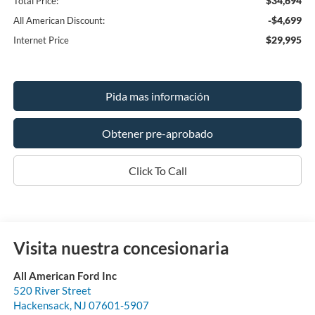
$34,694
Total Price:
-$4,699
All American Discount:
$29,995
Internet Price
Pida mas información
Obtener pre-aprobado
Click To Call
Visita nuestra concesionaria
All American Ford Inc
520 River Street
Hackensack
,
NJ
07601-5907