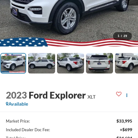
1
/
29
2023
Ford Explorer
XLT
Available
$33,995
Market Price:
+$699
Included Dealer Doc Fee: