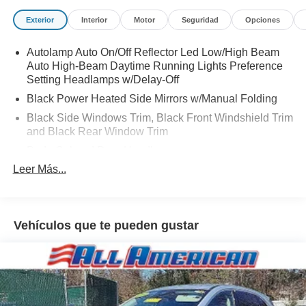
Exterior
Interior
Motor
Seguridad
Opciones
Autolamp Auto On/Off Reflector Led Low/High Beam
Auto High-Beam Daytime Running Lights Preference
Setting Headlamps w/Delay-Off
Black Power Heated Side Mirrors w/Manual Folding
Black Side Windows Trim, Black Front Windshield Trim
and Black Rear Window Trim
Body-Colored Door Handles
Leer Más...
Body-Colored Front Bumper
Body-Colored Rear Bumper w/Black Rub Strip/Fascia
Accent
Chrome Bodyside Insert, Black Bodyside Cladding and
Vehículos que te pueden gustar
Black Wheel Well Trim
Compact Spare Tire Mounted Inside Under Cargo
Deep Tinted Glass
Fixed Rear Window w/Wiper, Heated Wiper Park and