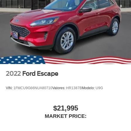
2022
Ford Escape
VIN:
1FMCU9G66NUA80710
Valores:
HR1387B
Modelo:
U9G
$21,995
MARKET PRICE: