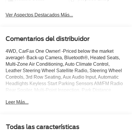
Ver Aspectos Destacados Más...
Comentarios del distribuidor
4WD, CarFax One Owner! -Priced below the market
average!- Back-up Camera, Bluetooth®, Heated Seats,
Multi-Zone Air Conditioning, Auto Climate Control,
Leather Steering Wheel Satellite Radio, Steering Wheel
Controls, 3rd Row Seating, Aux Audio Input, Automatic
Headlights Keyless Start Parking Sensors AM/FM Radio
Rear Spoiler, Multi-Point Inspection, Park Distance
Control Turbocharged, Stability Control, ABS Brakes
Leer Más...
Satellite Radio Power Lift Gate Call to confirm availability
and schedule a no-obligation test drive! We are located at
375 Route 17 South, Paramus, NJ 07652.
Todas las características